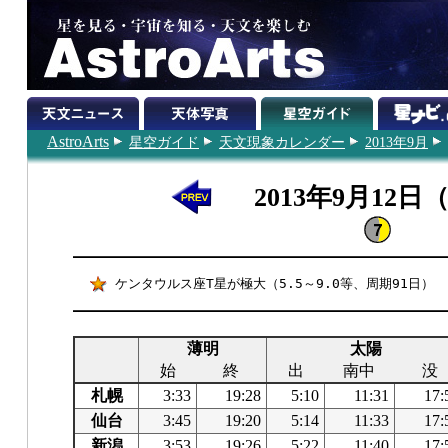
AstroArts
星空ガイド
天文現象カレンダー
2013年9月
2013年9月12日
ケンタウルス座T星が極大（5.5～9.0等、周期91日）
薄明
太陽
始
終
出
南中
没
札幌
3:33
19:28
5:10
11:31
17:
仙台
3:45
19:20
5:14
11:33
17:
新潟
3:53
19:26
5:22
11:40
17: