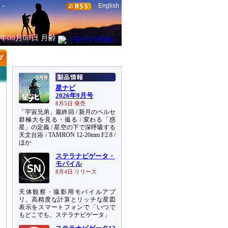
English
6年08月08日
月齢
星ナビ
2026年9月号
8月5日 発売
「宇宙兄弟」最終回 / 新月のペルセ
群極大を見る・撮る / 変わる「惑
星」の定義 / 星空の下で深呼吸する
天文台浴 / TAMRON 12-20mm F2.8 /
ほか
ステラナビゲータ・
モバイル
8月4日 リリース
天体観察・撮影用モバイルアプ
リ。高精度な計算とリッチな星図
表示をスマートフォンで「いつで
もどこでも、ステラナビゲータ」