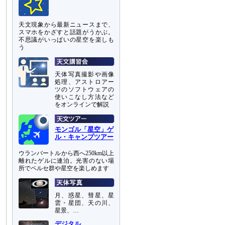
天文現象から最新ニュースまで、
スマホをかざすと話題がうかぶ。
不思議がいっぱいの星空を楽しも
う
天体写真撮影や画像
処理、アストロアー
ツのソフトウェアの
使いこなし方法など
をオンラインで解説
モンゴル「星空」ゲ
ル・キャンプツアー
ウランバートルから西へ250km以上
離れたゲルに連泊。光害のない場
所でペルセ群や星空を楽しめます
月、惑星、彗星、星
雲・星団、天の川、
星景、…
デジタル