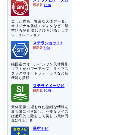
ステラナビゲータ12
最新版
12.0i
美しい描画、豊富な天体データ、
オリジナル番組エディタなど「星
空ひろがる 楽しさひろげる」天文
シミュレーション
ステラショット3
最新版
3.0o
純国産のオールインワン天体撮影
ソフトがパワーアップ。ライブス
タックやオートフォーカスなど新
機能も搭載
ステライメージ10
最新版
10.0f
天体画像に埋もれた微細な情報を
最大限に引き出し、不要なノイズ
は徹底的に除去して美しい天体写
真に仕上げる
星空ナビ