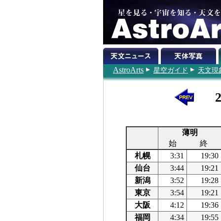
AstroArts
星空ガイド
天文現
薄明
始
終
札幌
3:31
19:30
仙台
3:44
19:21
新潟
3:52
19:28
東京
3:54
19:21
大阪
4:12
19:36
福岡
4:34
19:55