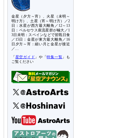
金星（夕方～宵）、火星（未明～
明け方）、土星（宵～明け方）／2
日：水星が西方最大離角／12～13
日：ペルセウス座流星群が極大／1
3日未明：スペインなどで皆既日食
／15日：金星が東方最大離角／16
日夕方～宵：細い月と金星が接近
／…
「
星空ガイド
」や「
特集一覧
」も
ご覧ください