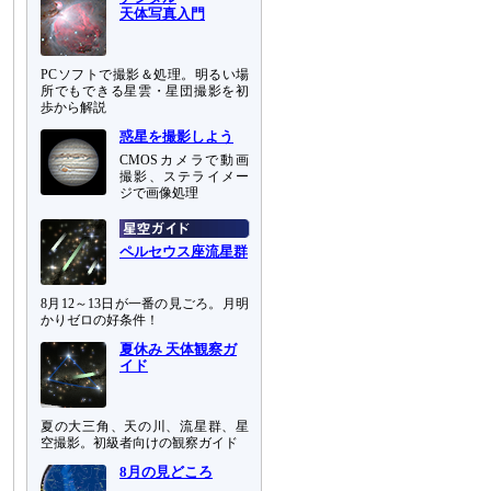
天体写真入門
PCソフトで撮影＆処理。明るい場
所でもできる星雲・星団撮影を初
歩から解説
惑星を撮影しよう
CMOSカメラで動画
撮影、ステライメー
ジで画像処理
ペルセウス座流星群
8月12～13日が一番の見ごろ。月明
かりゼロの好条件！
夏休み 天体観察ガ
イド
夏の大三角、天の川、流星群、星
空撮影。初級者向けの観察ガイド
8月の見どころ