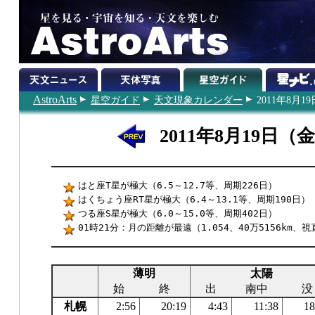
AstroArts
星空ガイド
天文現象カレンダー
2011年8月19
2011年8月19日（
はと座T星が極大（6.5～12.7等、周期226日）
はくちょう座RT星が極大（6.4～13.1等、周期190日）
つる座S星が極大（6.0～15.0等、周期402日）
01時21分：月の距離が最遠（1.054、40万5156km、視
薄明
太陽
始
終
出
南中
没
札幌
2:56
20:19
4:43
11:38
18