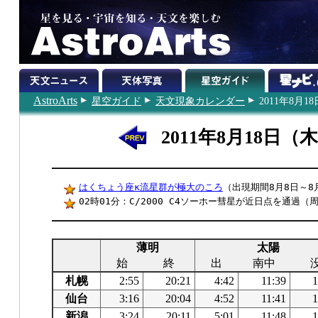
AstroArts
星空ガイド
天文現象カレンダー
2011年8月18
2011年8月18日（
はくちょう座κ流星群が極大のころ
（出現期間8月8日～8
02時01分：C/2000 C4ソーホー彗星が近日点を通過（周
薄明
太陽
始
終
出
南中
札幌
2:55
20:21
4:42
11:39
1
仙台
3:16
20:04
4:52
11:41
1
新潟
3:24
20:11
5:01
11:48
1