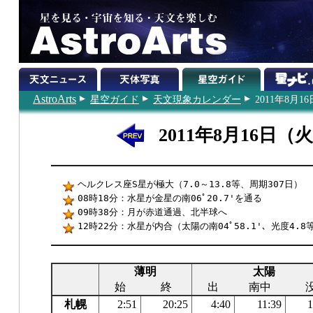
AstroArts
星空ガイド
天文現象カレンダー
2011年8月16
2011年8月16日（
ヘルクレス座S星が極大（7.0～13.8等、周期307日）
08時18分：水星が金星の南06ﾟ20.7'を通る
09時38分：月が赤道通過、北半球へ
12時22分：水星が内合（太陽の南04ﾟ58.1'、光度4.8
薄明
太陽
始
終
出
南中
札幌
2:51
20:25
4:40
11:39
1