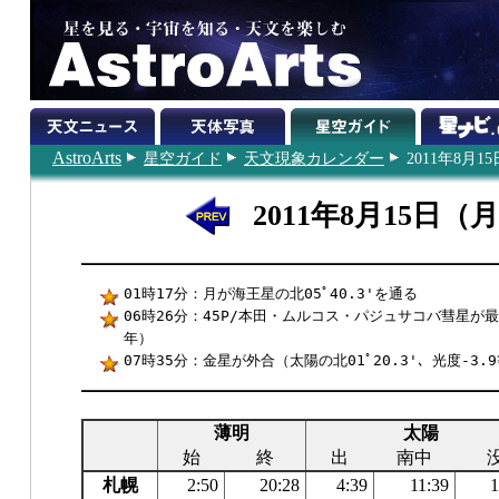
AstroArts
星空ガイド
天文現象カレンダー
2011年8月15
2011年8月15日（
01時17分：月が海王星の北05ﾟ40.3'を通る
06時26分：45P/本田・ムルコス・パジュサコバ彗星が最接
年）
07時35分：金星が外合（太陽の北01ﾟ20.3'、光度-3.9
薄明
太陽
始
終
出
南中
札幌
2:50
20:28
4:39
11:39
1