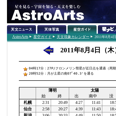
AstroArts
星空ガイド
天文現象カレンダー
2011年8月4
2011年8月4日（木
04時17分：27P/クロンメリン彗星が近日点を通過（周期
20時52分：月が土星の南07ﾟ40.3'を通る
薄明
太陽
始
終
出
南中
没
札幌
2:31
20:49
4:27
11:41
18:
仙台
2:58
20:27
4:39
11:43
18:
新潟
3:06
20:33
4:49
11:50
18: