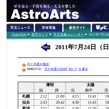
AstroArts
星空ガイド
天文現象カレンダー
2011年7月24
2011年7月24日（
月と木星が接近
09時37分：
月が木星の北05ﾟ03.7'を通る
薄明
太陽
始
終
出
南中
没
札幌
2:12
21:09
4:15
11:41
19
仙台
2:43
20:42
4:30
11:43
18
新潟
2:52
20:47
4:39
11:50
19