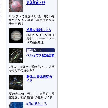
天体写真入門
PCソフトで撮影＆処理。明るい場
所でもできる星雲・星団撮影を初
歩から解説
惑星を撮影しよう
CMOSカメラで動画
撮影、ステライメー
ジで画像処理
ペルセウス座流星群
8月12～13日が一番の見ごろ。月明
かりゼロの好条件！
夏休み 天体観察ガ
イド
夏の大三角、天の川、流星群、星
空撮影。初級者向けの観察ガイド
8月の見どころ