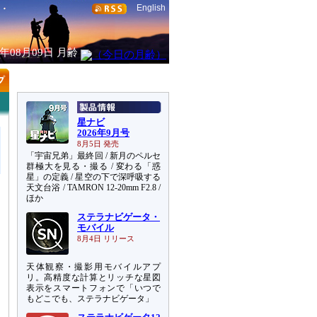
English
6年08月09日
月齢
星ナビ
2026年9月号
8月5日 発売
「宇宙兄弟」最終回 / 新月のペルセ
群極大を見る・撮る / 変わる「惑
星」の定義 / 星空の下で深呼吸する
天文台浴 / TAMRON 12-20mm F2.8 /
ほか
ステラナビゲータ・
モバイル
8月4日 リリース
天体観察・撮影用モバイルアプ
リ。高精度な計算とリッチな星図
表示をスマートフォンで「いつで
もどこでも、ステラナビゲータ」