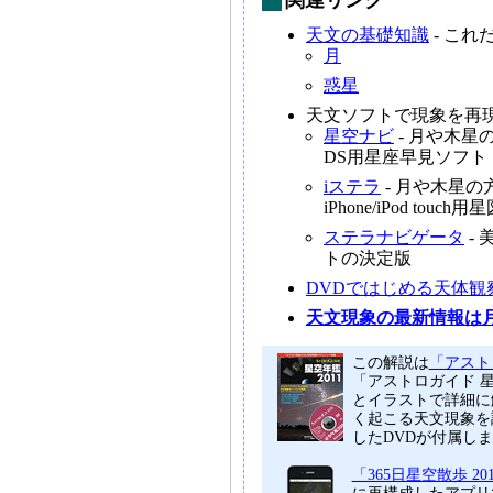
関連リンク
天文の基礎知識
- こ
月
惑星
天文ソフトで現象を再
星空ナビ
- 月や木
DS用星座早見ソフト
iステラ
- 月や木星
iPhone/iPod tou
ステラナビゲータ
-
トの決定版
DVDではじめる天体観
天文現象の最新情報は
この解説は
「アストロ
「アストロガイド 
とイラストで詳細に
く起こる天文現象を
したDVDが付属し
「365日星空散歩 20