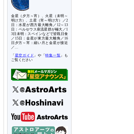
金星（夕方～宵）、火星（未明～
明け方）、土星（宵～明け方）／2
日：水星が西方最大離角／12～13
日：ペルセウス座流星群が極大／1
3日未明：スペインなどで皆既日食
／15日：金星が東方最大離角／16
日夕方～宵：細い月と金星が接近
／…
「
星空ガイド
」や「
特集一覧
」も
ご覧ください