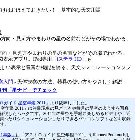
れだけはおぼえておきたい！ 基本的な天文用語
現
星の方向・見え方やまわりの星の名前などがその場でわかる、
の方向・見え方やまわりの星の名前などがその場でわかる、
ch用星図表示アプリ。iPad専用
「iステラ HD」
も
 美しい表示と豊富な機能を誇る、天文シミュレーションソフ
察入門
- 天体観察の方法、器具の使い方をやさしく解説
月刊「星ナビ」でチェック
ガイド 星空年鑑 2011」
より抜粋しました。
星空年鑑 2011」は注目現象の見どころや毎月の星空のようすを写真
解説したムックです。2011年の星空を手軽に楽しめるビデオや、近
調べたりシミュレーションしたりできるパソコンソフトなどを収録
ます。
11年版」
は「アストロガイド 星空年鑑 2011」をiPhone/iPod touch用