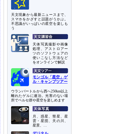
天文現象から最新ニュースまで、
スマホをかざすと話題がうかぶ。
不思議がいっぱいの星空を楽しも
う
天体写真撮影や画像
処理、アストロアー
ツのソフトウェアの
使いこなし方法など
をオンラインで解説
モンゴル「星空」ゲ
ル・キャンプツアー
ウランバートルから西へ250km以上
離れたゲルに連泊。光害のない場
所でペルセ群や星空を楽しめます
月、惑星、彗星、星
雲・星団、天の川、
星景、…
デジタル