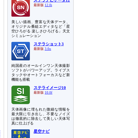
ステラナビゲータ12
最新版
12.0i
美しい描画、豊富な天体データ、
オリジナル番組エディタなど「星
空ひろがる 楽しさひろげる」天文
シミュレーション
ステラショット3
最新版
3.0o
純国産のオールインワン天体撮影
ソフトがパワーアップ。ライブス
タックやオートフォーカスなど新
機能も搭載
ステライメージ10
最新版
10.0f
天体画像に埋もれた微細な情報を
月
最大限に引き出し、不要なノイズ
、
は徹底的に除去して美しい天体写
真に仕上げる
星空ナビ