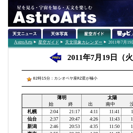
AstroArts
星空ガイド
天文現象カレンダー
2011年7月19
2011年7月19日（
02時15分：カシオペヤ座RZ星が極小
薄明
太陽
始
終
出
南中
札幌
2:04
21:17
4:11
11:41
仙台
2:37
20:47
4:26
11:43
1
新潟
2:46
20:53
4:35
11:50
1