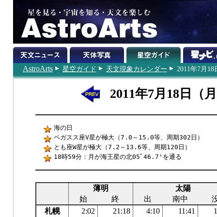
AstroArts
星空ガイド
天文現象カレンダー
2011年7月18
2011年7月18日（
海の日
ペガスス座V星が極大（7.0～15.0等、周期302日）
とも座W星が極大（7.2～13.6等、周期120日）
18時59分：月が海王星の北05ﾟ46.7'を通る
薄明
太陽
始
終
出
南中
札幌
2:02
21:18
4:10
11:41