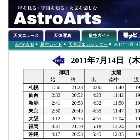
AstroArts
星空ガイド
天文現象カレンダー
2011年7月14
2011年7月14日（
薄明
太陽
始
終
出
南中
没
札幌
1:56
21:23
4:06
11:40
19
仙台
2:32
20:52
4:23
11:42
19
新潟
2:41
20:58
4:32
11:50
19
東京
2:50
20:43
4:35
11:47
18
大阪
3:12
20:55
4:55
12:04
19
福岡
3:37
21:10
5:18
12:24
19
沖縄
4:17
20:53
5:45
12:35
19