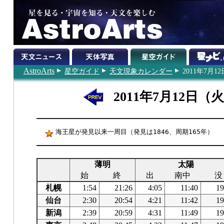
AstroArts
星空ガイド
天文現象カレンダー
2011年7月12
2011年7月12日（
海王星が発見以来一周目（発見は1846、周期165年）
薄明
太陽
始
終
出
南中
没
札幌
1:54
21:26
4:05
11:40
19
仙台
2:30
20:54
4:21
11:42
19
新潟
2:39
20:59
4:31
11:49
19