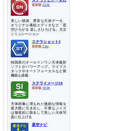
ステラナビゲータ12
最新版
12.0i
美しい描画、豊富な天体データ、
オリジナル番組エディタなど「星
空ひろがる 楽しさひろげる」天文
シミュレーション
ステラショット3
最新版
3.0o
純国産のオールインワン天体撮影
ソフトがパワーアップ。ライブス
タックやオートフォーカスなど新
機能も搭載
ステライメージ10
最新版
10.0f
天体画像に埋もれた微細な情報を
最大限に引き出し、不要なノイズ
は徹底的に除去して美しい天体写
真に仕上げる
星空ナビ