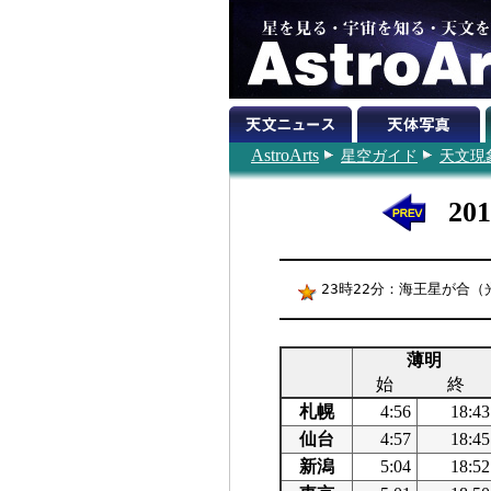
AstroArts
星空ガイド
天文現
20
23時22分：海王星が合（光
薄明
始
終
札幌
4:56
18:43
仙台
4:57
18:45
新潟
5:04
18:52