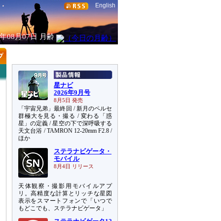
English
6年08月07日
月齢
星ナビ
2026年9月号
8月5日 発売
「宇宙兄弟」最終回 / 新月のペルセ
群極大を見る・撮る / 変わる「惑
星」の定義 / 星空の下で深呼吸する
天文台浴 / TAMRON 12-20mm F2.8 /
ほか
ステラナビゲータ・
モバイル
8月4日 リリース
天体観察・撮影用モバイルアプ
リ。高精度な計算とリッチな星図
表示をスマートフォンで「いつで
もどこでも、ステラナビゲータ」