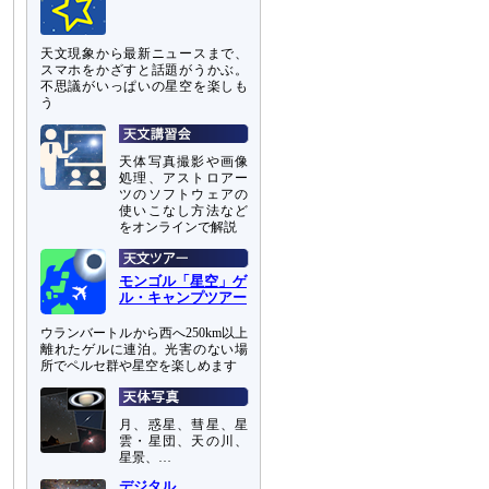
天文現象から最新ニュースまで、
スマホをかざすと話題がうかぶ。
不思議がいっぱいの星空を楽しも
う
天体写真撮影や画像
処理、アストロアー
ツのソフトウェアの
使いこなし方法など
をオンラインで解説
モンゴル「星空」ゲ
ル・キャンプツアー
ウランバートルから西へ250km以上
離れたゲルに連泊。光害のない場
所でペルセ群や星空を楽しめます
月、惑星、彗星、星
雲・星団、天の川、
星景、…
デジタル