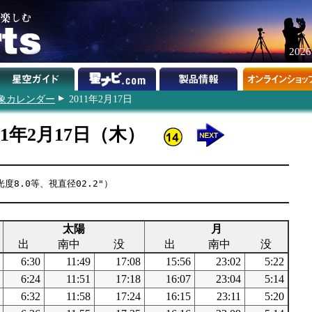
202
象カレンダー
2011年2月17日
11年2月17日（木）
度8.0等、視直径02.2"）
太陽
月
出
南中
没
出
南中
没
6:30
11:49
17:08
15:56
23:02
5:22
6:24
11:51
17:18
16:07
23:04
5:14
6:32
11:58
17:24
16:15
23:11
5:20