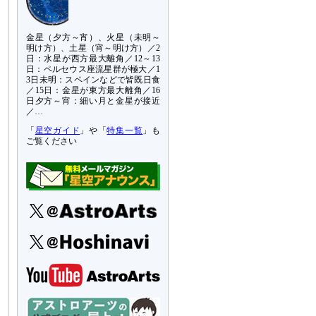
金星（夕方～宵）、火星（未明～
明け方）、土星（宵～明け方）／2
日：水星が西方最大離角／12～13
日：ペルセウス座流星群が極大／1
3日未明：スペインなどで皆既日食
／15日：金星が東方最大離角／16
日夕方～宵：細い月と金星が接近
／…
「
星空ガイド
」や「
特集一覧
」も
ご覧ください