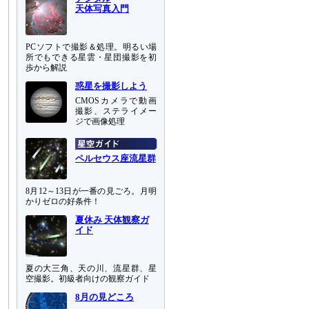
天体写真入門
PCソフトで撮影＆処理。明るい場
所でもできる星雲・星団撮影を初
歩から解説
惑星を撮影しよう
CMOSカメラで動画
撮影、ステライメー
ジで画像処理
ペルセウス座流星群
8月12～13日が一番の見ごろ。月明
かりゼロの好条件！
夏休み 天体観察ガ
イド
夏の大三角、天の川、流星群、星
空撮影。初級者向けの観察ガイド
8月の見どころ