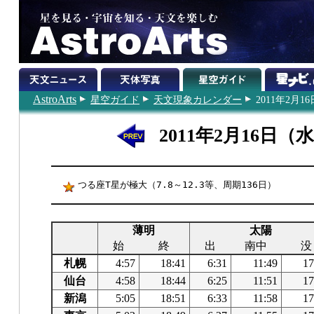
AstroArts
星空ガイド
天文現象カレンダー
2011年2月16
2011年2月16日（
つる座T星が極大（7.8～12.3等、周期136日）
薄明
太陽
始
終
出
南中
没
札幌
4:57
18:41
6:31
11:49
17
仙台
4:58
18:44
6:25
11:51
17
新潟
5:05
18:51
6:33
11:58
17