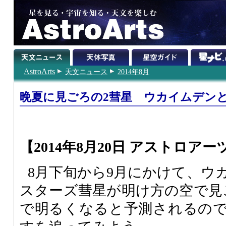
AstroArts
天文ニュース
2014年8月
晩夏に見ごろの2彗星 ウカイムデン
【2014年8月20日 アストロアー
8月下旬から9月にかけて、ウ
スターズ彗星が明け方の空で見
で明るくなると予測されるの