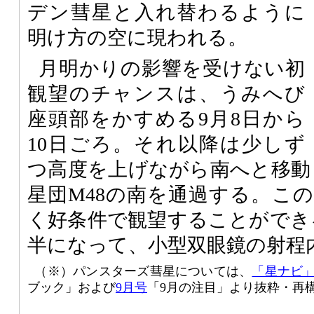
デン彗星と入れ替わるように
明け方の空に現われる。
月明かりの影響を受けない初
観望のチャンスは、うみへび
座頭部をかすめる9月8日から
10日ごろ。それ以降は少しず
つ高度を上げながら南へと移動
星団M48の南を通過する。こ
く好条件で観望することができ
半になって、小型双眼鏡の射程
（※）パンスターズ彗星については、
「星ナビ」
ブック」および
9月号
「9月の注目」より抜粋・再