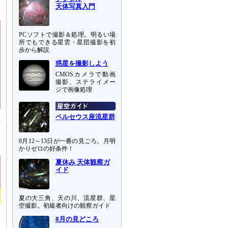
天体写真入門
PCソフトで撮影＆処理。明るい場
所でもできる星雲・星団撮影を初
歩から解説
惑星を撮影しよう
CMOSカメラで動画
撮影、ステライメー
ジで画像処理
ペルセウス座流星群
8月12～13日が一番の見ごろ。月明
かりゼロの好条件！
夏休み 天体観察ガ
イド
夏の大三角、天の川、流星群、星
空撮影。初級者向けの観察ガイド
8月の見どころ