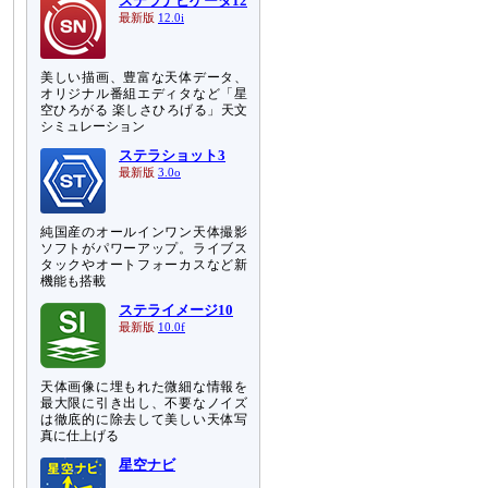
ステラナビゲータ12
最新版
12.0i
美しい描画、豊富な天体データ、
オリジナル番組エディタなど「星
空ひろがる 楽しさひろげる」天文
シミュレーション
ステラショット3
最新版
3.0o
純国産のオールインワン天体撮影
ソフトがパワーアップ。ライブス
タックやオートフォーカスなど新
機能も搭載
ステライメージ10
最新版
10.0f
天体画像に埋もれた微細な情報を
最大限に引き出し、不要なノイズ
は徹底的に除去して美しい天体写
真に仕上げる
星空ナビ