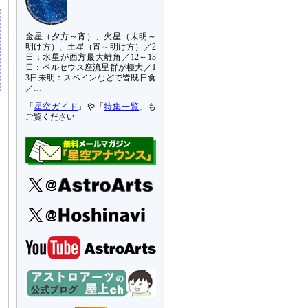
金星（夕方～宵）、火星（未明～
明け方）、土星（宵～明け方）／2
日：水星が西方最大離角／12～13
日：ペルセウス座流星群が極大／1
3日未明：スペインなどで皆既日食
／…
「
星空ガイド
」や「
特集一覧
」も
ご覧ください