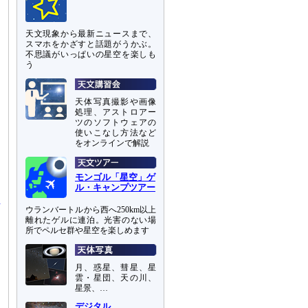
天文現象から最新ニュースまで、
スマホをかざすと話題がうかぶ。
不思議がいっぱいの星空を楽しも
う
天体写真撮影や画像
処理、アストロアー
ツのソフトウェアの
使いこなし方法など
をオンラインで解説
モンゴル「星空」ゲ
ル・キャンプツアー
ウランバートルから西へ250km以上
離れたゲルに連泊。光害のない場
所でペルセ群や星空を楽しめます
ー
月、惑星、彗星、星
て
雲・星団、天の川、
星景、…
り
デジタル