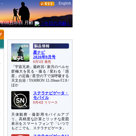
English
6年08月06日
月齢
星ナビ
2026年9月号
8月5日 発売
「宇宙兄弟」最終回 / 新月のペルセ
群極大を見る・撮る / 変わる「惑
星」の定義 / 星空の下で深呼吸する
天文台浴 / TAMRON 12-20mm F2.8 /
ほか
ステラナビゲータ・
売
モバイル
に
8月4日 リリース
天体観察・撮影用モバイルアプ
リ。高精度な計算とリッチな星図
表示をスマートフォンで「いつで
もどこでも、ステラナビゲータ」