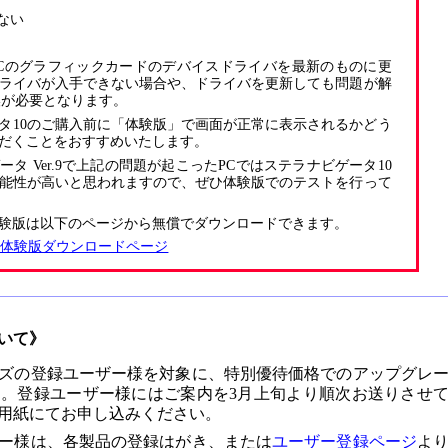
ない
Cのグラフィックカードのデバイスドライバを最新のものに更
ライバが入手できない場合や、ドライバを更新しても問題が解
換が必要となります。
タ10のご購入前に「体験版」で画面が正常に表示されるかどう
だくことをおすすめいたします。
タ Ver.9で上記の問題が起こったPCではステラナビゲータ10
能性が高いと思われますので、ぜひ体験版でのテストを行って
体験版は以下のページから無償でダウンロードできます。
0 体験版ダウンロードページ
いて》
ズの登録ユーザー様を対象に、特別優待価格でのアップグレ
。登録ユーザー様にはご案内を3月上旬より順次お送りさせ
用紙にてお申し込みください。
ー様は、各製品の登録はがき、または
ユーザー登録ページ
よ