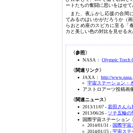
ートたちの奮闘に思いをはせて
また、夜ふかし応援の合間
てみるのはいかがだろうか（画
らおとめ座のスピカに至る「
カと美しい色の対比を見せる火
〈参照〉
NASA：
Olympic Torch C
〈関連リンク〉
JAXA：
http://www.nasa.
宇宙ステーション・
アストロアーツ投稿画
〈関連ニュース〉
2013/11/07 -
若田さんら
2013/06/26 -
ソチ五輪の
国際宇宙ステーション
2014/01/31 -
国際宇宙
2014/01/15 -
宇宙ステ