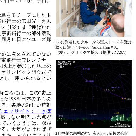
の目玉の1つが、宇宙に
の鳥をモチーフにしたト
宇宙飛行士の若田光一さん
ョン（
ISS
）まで運ばれた
人宇宙飛行士の船外活動
同月11日にソユーズ帰
ISSに到着したクルーから聖火トーチを受け
取り出迎えるFyodor Yurchikhinさん
（左）。クリックで拡大（提供：NASA）
ために点火されていない
宇宙飛行士ワレンチナ・
0人以上が参加した地上の
。オリンピック開会式で
として用いられるとい
時ごろには、この“史上
ったISSを日本の多くの
きる。各地の詳しい時刻
Aウェブサイト：「きぼ
点滅しない明るい光点が
していくようすは、双眼
かる。天気がよければぜ
2月中旬の未明の空。夜ふかし応援の合間
さんたち、あるいはアスリ