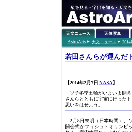
AstroArts
天文ニュース
201
若田さんらが運んだ
【2014年2月7日
NASA
】
ソチ冬季五輪がいよいよ開幕
さんらとともに宇宙に行ったト
思いをはせよう。
2月8日未明（日本時間）、
開会式がフィシュトオリンピ