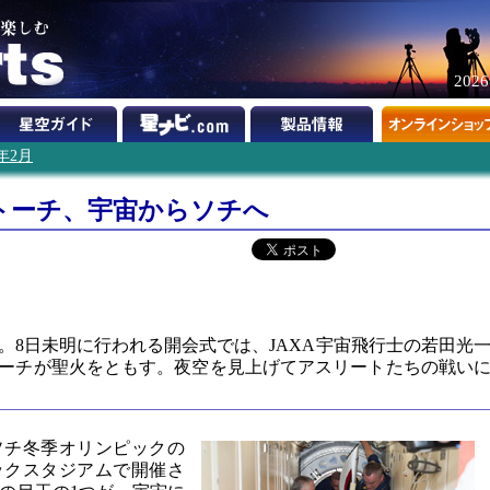
202
4年2月
トーチ、宇宙からソチへ
。8日未明に行われる開会式では、JAXA宇宙飛行士の若田光
ーチが聖火をともす。夜空を見上げてアスリートたちの戦い
ソチ冬季オリンピックの
ックスタジアムで開催さ