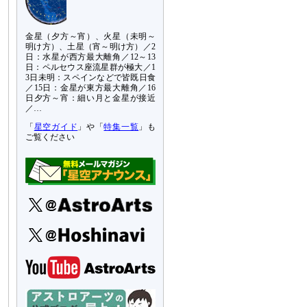
金星（夕方～宵）、火星（未明～
明け方）、土星（宵～明け方）／2
日：水星が西方最大離角／12～13
日：ペルセウス座流星群が極大／1
3日未明：スペインなどで皆既日食
／15日：金星が東方最大離角／16
日夕方～宵：細い月と金星が接近
／…
「
星空ガイド
」や「
特集一覧
」も
ご覧ください