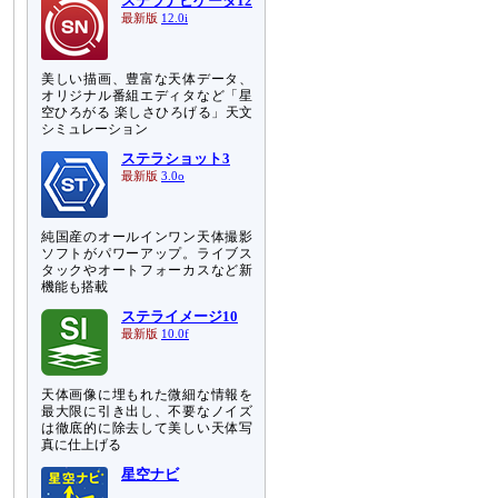
ステラナビゲータ12
最新版
12.0i
美しい描画、豊富な天体データ、
オリジナル番組エディタなど「星
空ひろがる 楽しさひろげる」天文
シミュレーション
ステラショット3
最新版
3.0o
純国産のオールインワン天体撮影
ソフトがパワーアップ。ライブス
タックやオートフォーカスなど新
機能も搭載
ステライメージ10
最新版
10.0f
天体画像に埋もれた微細な情報を
最大限に引き出し、不要なノイズ
は徹底的に除去して美しい天体写
真に仕上げる
星空ナビ