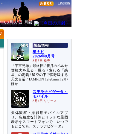
English
6年08月07日
月齢
星ナビ
2026年9月号
8月5日 発売
「宇宙兄弟」最終回 / 新月のペルセ
群極大を見る・撮る / 変わる「惑
星」の定義 / 星空の下で深呼吸する
天文台浴 / TAMRON 12-20mm F2.8 /
ほか
ステラナビゲータ・
一
モバイル
に
8月4日 リリース
天体観察・撮影用モバイルアプ
リ。高精度な計算とリッチな星図
表示をスマートフォンで「いつで
もどこでも、ステラナビゲータ」