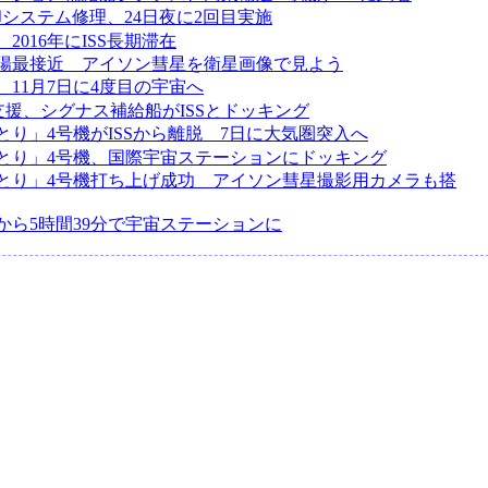
冷却システム修理、24日夜に2回目実施
2016年にISS長期滞在
太陽最接近 アイソン彗星を衛星画像で見よう
、11月7日に4度目の宇宙へ
が支援、シグナス補給船がISSとドッキング
とり」4号機がISSから離脱 7日に大気圏突入へ
とり」4号機、国際宇宙ステーションにドッキング
とり」4号機打ち上げ成功 アイソン彗星撮影用カメラも搭
から5時間39分で宇宙ステーションに