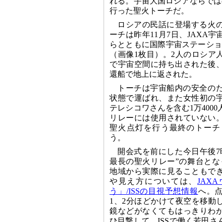
れる。宇宙大国ロシアならでは
行った聖火トーチだ。
ロシアの民話に登場する火
ーチは昨年11月7日、JAXA
らとともに国際宇宙ステーシ
（画像1枚目）。2人のロシア
で宇宙空間に持ち出された後、
還船で地上に返された。
トーチは宇宙船内の安全の
状態で運ばれ、また女性初の
テレシコワさんを含む1万400
リレーには使用されていない
聖火点灯を行う最終のトーチ
う。
開会式を前にした今日午後7
最長の聖火リレー”の舞台とな
地域から実際に見ることもで
や見え方については、
JAX
う」/ISSの目視予想情報
へ。
1、2分ほどかけて夜空を移動
鏡などがなくてもはっきりわ
ひ目撃して、ISSで働く若田