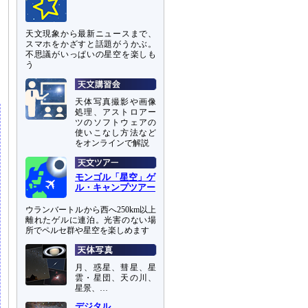
天文現象から最新ニュースまで、
スマホをかざすと話題がうかぶ。
不思議がいっぱいの星空を楽しも
う
天体写真撮影や画像
処理、アストロアー
ツのソフトウェアの
使いこなし方法など
をオンラインで解説
モンゴル「星空」ゲ
ル・キャンプツアー
ウランバートルから西へ250km以上
離れたゲルに連泊。光害のない場
所でペルセ群や星空を楽しめます
月、惑星、彗星、星
雲・星団、天の川、
星景、…
デジタル