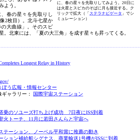
に、春の星々を先取りしてみよう。20日に
みよう。
は火星とスピカのそばに月も接近する。ク
リックで拡大（「
ステラナビゲータ
」でシ
に、春の星々を先取りし
ミュレーション）
像2枚目）。北斗七星か
春の大曲線」。そのスピ
星。北東には、「夏の大三角」を成す星々も昇ってくる。
ompletes Longest Relay in History
gov/
きぼう広報・情報センター
像ギャラリー：
国際宇宙ステーション
搭乗のソユーズ打ち上げ成功 7日夜にISS到着
聖火トーチ、11月に若田さんらと宇宙へ
：
ステーション、ノーベル平和賞に推薦の動き
ーション補給船シグナス、商業輸送1号機がISSに到着