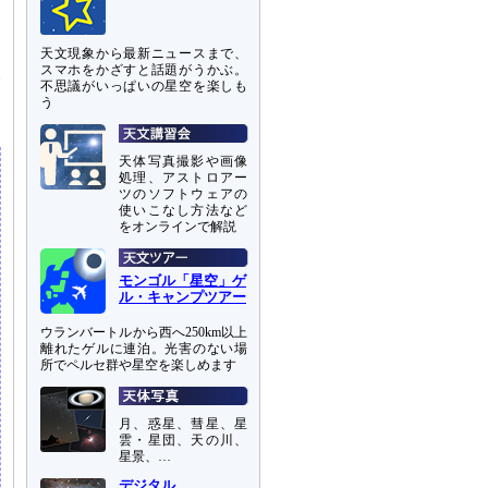
天文現象から最新ニュースまで、
スマホをかざすと話題がうかぶ。
い
不思議がいっぱいの星空を楽しも
う
天体写真撮影や画像
処理、アストロアー
ツのソフトウェアの
使いこなし方法など
をオンラインで解説
モンゴル「星空」ゲ
ル・キャンプツアー
ウランバートルから西へ250km以上
離れたゲルに連泊。光害のない場
所でペルセ群や星空を楽しめます
月、惑星、彗星、星
雲・星団、天の川、
星景、…
デジタル