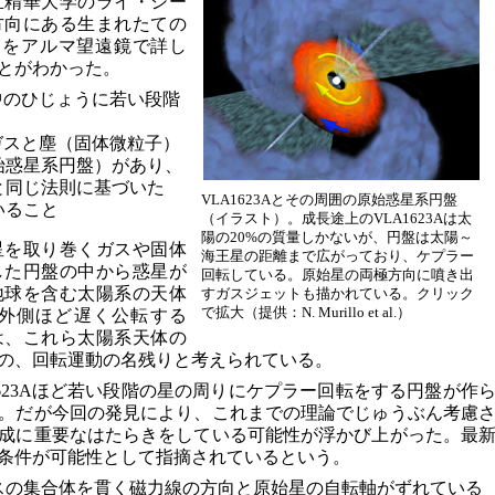
立精華大学のライ・シー
方向にある生まれたての
A」をアルマ望遠鏡で詳し
とがわかった。
長中のひじょうに若い段階
、ガスと塵（固体微粒子）
始惑星系円盤）があり、
と同じ法則に基づいた
VLA1623Aとその周囲の原始惑星系円盤
いること
（イラスト）。成長途上のVLA1623Aは太
陽の20%の質量しかないが、円盤は太陽～
星を取り巻くガスや固体
海王星の距離まで広がっており、ケプラー
した円盤の中から惑星が
回転している。原始星の両極方向に噴き出
地球を含む太陽系の天体
すガスジェットも描かれている。クリック
で拡大（提供：N. Murillo et al.）
外側ほど遅く公転する
は、これら太陽系天体の
の、回転運動の名残りと考えられている。
623Aほど若い段階の星の周りにケプラー回転をする円盤が作
。だが今回の発見により、これまでの理論でじゅうぶん考慮
成に重要なはたらきをしている可能性が浮かび上がった。最
条件が可能性として指摘されているという。
スの集合体を貫く磁力線の方向と原始星の自転軸がずれている