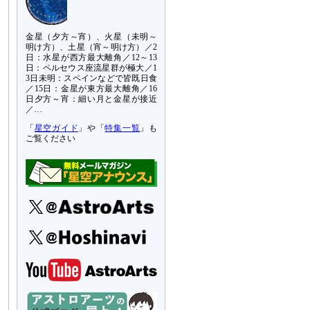
金星（夕方～宵）、火星（未明～
明け方）、土星（宵～明け方）／2
日：水星が西方最大離角／12～13
日：ペルセウス座流星群が極大／1
3日未明：スペインなどで皆既日食
／15日：金星が東方最大離角／16
日夕方～宵：細い月と金星が接近
／…
「
星空ガイド
」や「
特集一覧
」も
ご覧ください