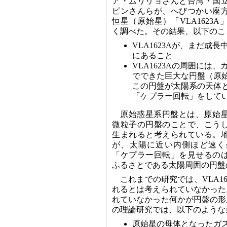
ア・ムリリョさんと台湾・国
ピンさんらが、へびつかい座
恒星（原始星）「VLA1623
く調べた。その結果、以下のこ
VLA1623Aが、まだ成
にあること
VLA1623Aの周囲には
でできた巨大な円盤（原
この円盤が太陽系の天体
「ケプラー回転」をして
原始惑星系円盤とは、原始
微粒子の円盤のことで、こう
生まれると考えられている。
が、太陽に近い内側ほど速く
「ケプラー回転」を見せるの
ふるさとである太陽周囲の円盤
これまでの研究では、VLA1
れるとは考えられていなかった
れていなかった何かが円盤の形
の理論研究では、以下のような
原始星の母体となったガ