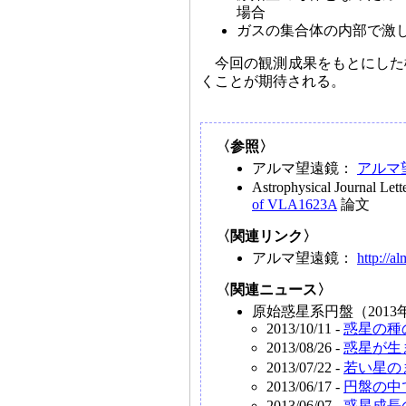
場合
ガスの集合体の内部で激
今回の観測成果をもとにした
くことが期待される。
〈参照〉
アルマ望遠鏡：
アルマ
Astrophysical Journal Let
of VLA1623A
論文
〈関連リンク〉
アルマ望遠鏡：
http://a
〈関連ニュース〉
原始惑星系円盤（2013
2013/10/11 -
惑星の種
2013/08/26 -
惑星が生
2013/07/22 -
若い星の
2013/06/17 -
円盤の中
2013/06/07 -
惑星成長