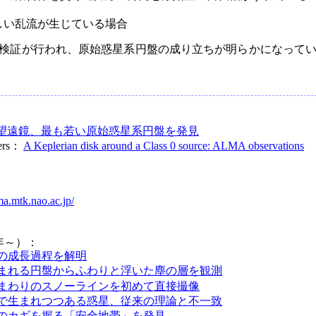
しい乱流が生じている場合
検証が行われ、原始惑星系円盤の成り立ちが明らかになって
望遠鏡、最も若い原始惑星系円盤を発見
ters：
A Keplerian disk around a Class 0 source: ALMA observations
lma.mtk.nao.ac.jp/
年～）：
の成長過程を解明
まれる円盤からふわりと浮いた塵の層を観測
まわりのスノーラインを初めて直接撮像
で生まれつつある惑星、従来の理論と不一致
のカギを握る「安全地帯」を発見