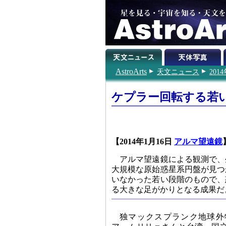
AstroArts
天文ニュース
201
ケプラー回転する若
【2014年1月16日
アルマ望遠鏡
アルマ望遠鏡による観測で、
大規模な原始惑星系円盤が見つ
いなかった若い段階のもので、
る大きな足がかりとなる成果だ
独マックスプランク地球外