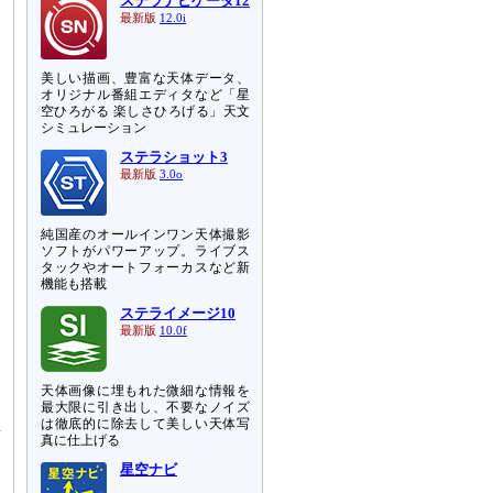
ステラナビゲータ12
最新版
12.0i
美しい描画、豊富な天体データ、
オリジナル番組エディタなど「星
空ひろがる 楽しさひろげる」天文
シミュレーション
ステラショット3
最新版
3.0o
純国産のオールインワン天体撮影
ソフトがパワーアップ。ライブス
タックやオートフォーカスなど新
機能も搭載
ステライメージ10
最新版
10.0f
ら
天体画像に埋もれた微細な情報を
最大限に引き出し、不要なノイズ
さ
は徹底的に除去して美しい天体写
新
真に仕上げる
星空ナビ