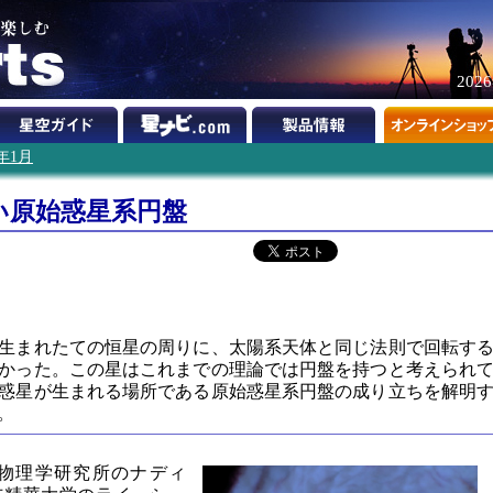
202
4年1月
い原始惑星系円盤
】
生まれたての恒星の周りに、太陽系天体と同じ法則で回転す
かった。この星はこれまでの理論では円盤を持つと考えられ
惑星が生まれる場所である原始惑星系円盤の成り立ちを解明
。
物理学研究所のナディ