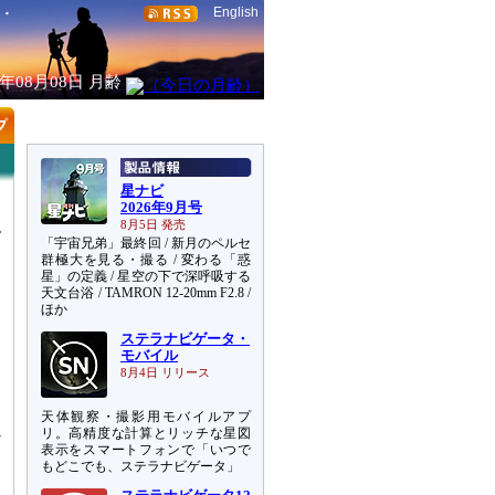
English
6年08月08日
月齢
星ナビ
2026年9月号
8月5日 発売
「宇宙兄弟」最終回 / 新月のペルセ
群極大を見る・撮る / 変わる「惑
星」の定義 / 星空の下で深呼吸する
天文台浴 / TAMRON 12-20mm F2.8 /
ほか
ステラナビゲータ・
る
モバイル
て
8月4日 リリース
す
天体観察・撮影用モバイルアプ
リ。高精度な計算とリッチな星図
表示をスマートフォンで「いつで
もどこでも、ステラナビゲータ」