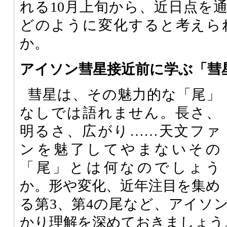
れる10月上旬から、近日点を通
どのように変化すると考えら
か。
アイソン彗星接近前に学ぶ「彗
彗星は、その魅力的な「尾」
なしでは語れません。長さ、
明るさ、広がり……天文ファ
ンを魅了してやまないその
「尾」とは何なのでしょう
か。形や変化、近年注目を集め
る第3、第4の尾など、アイソ
かり理解を深めておきましょう