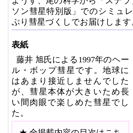
ようす、尾の科学から「ステラナビ
ソン彗星特別版」でのシミュ
ぷり彗星づくしでお届けします
表紙
藤井 旭氏による1997年のヘー
ル・ボップ彗星です。地球に
はあまり接近しませんでした
が、彗星本体が大きいため長
い間肉眼で楽しめた彗星でし
た。
★ 全掲載内容の目次はこち