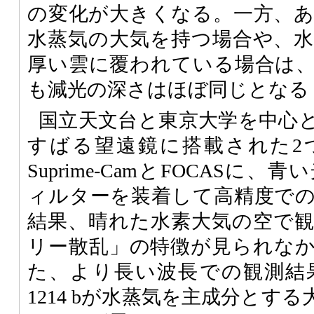
の変化が大きくなる。一方、
水蒸気の大気を持つ場合や、
厚い雲に覆われている場合は
も減光の深さはほぼ同じとなる
国立天文台と東京大学を中心
すばる望遠鏡に搭載された2
Suprime-CamとFOCASに
ィルターを装着して高精度で
結果、晴れた水素大気の空で
リー散乱」の特徴が見られな
た、より長い波長での観測結
1214 bが水蒸気を主成分とす