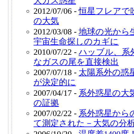
大ガス惑星
2012/07/06 -
恒星フレアで
の大気
2012/03/08 -
地球の光から
宇宙生命探しのカギに
2010/07/22 -
ハッブル、系
なガスの尾を直接検出
2007/07/18 -
太陽系外の惑
が決定的に
2007/04/17 -
系外惑星の大
の証拠
2007/02/22 -
系外惑星から
て測定された－大気の分
2006/10/20 -
温度差1400