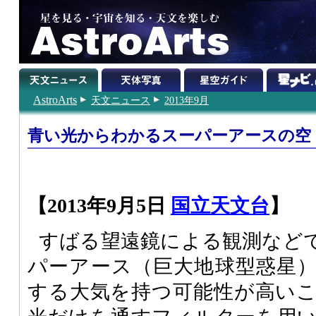
AstroArts
天文ニュース
2013年9月
青い光からわかるスーパーアースの空
【2013年9月5日
国立天文台
】
すばる望遠鏡による観測などで
パーアース（巨大地球型惑星
する大気を持つ可能性が高い