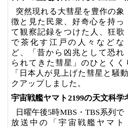
突然現れる大彗星を豊作の象
徴と見た民衆、好奇心を持っ
て観察記録をつけた人、狂歌
で茶化す江戸の人々などな
ど、「昔から凶兆として恐れ
られてきた彗星」のひとくく
「日本人が見上げた彗星と騒
クアップしました。
宇宙戦艦ヤマト2199の天文科学
日曜午後5時MBS・TBS系列で
放送中の「宇宙戦艦ヤマト