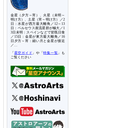
金星（夕方～宵）、火星（未明～
明け方）、土星（宵～明け方）／2
日：水星が西方最大離角／12～13
日：ペルセウス座流星群が極大／1
3日未明：スペインなどで皆既日食
／15日：金星が東方最大離角／16
日夕方～宵：細い月と金星が接近
／…
「
星空ガイド
」や「
特集一覧
」も
ご覧ください