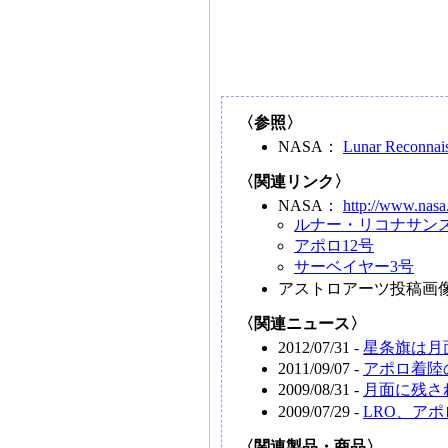
〈参照〉
NASA：
Lunar Reconnais
〈関連リンク〉
NASA：
http://www.nasa
ルナー・リコナサン
アポロ12号
サーベイヤー3号
アストロアーツ投稿画
〈関連ニュース〉
2012/07/31 -
星条旗は月
2011/09/07 -
アポロ着陸
2009/08/31 -
月面に残さ
2009/07/29 -
LRO、ア
〈関連製品・商品〉