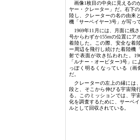
画像1枚目の中央に見えるのが
ヤー・クレーター」だ。右下の縁
陸し、クレーターの名の由来
機「サーベイヤー3号」が写っ
1969年11月には、月面に
号からわずか155mの位置にア
着陸した。この際、安全な着
ー周辺を飛行し続けた着陸機
射で表面が吹き払われた。19
「ルナー・オービター3号」に
っぽく明るくなっている（画
だ。
クレーターの左上の縁には
段と、そこから伸びる宇宙飛
る。このミッションでは、宇
化を調査するために、サーベイ
ルとして回収されている。