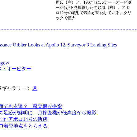
周辺（左）と、1967年にルナー・オービタ
ー3号が下見撮影した同領域（右）。アポ
ロ12号の噴射で表面が変化している。クリ
ックで拡大
sance Orbiter Looks at Apollo 12, Surveyor 3 Landing Sites
.gov/
ス・オービター
像ギャラリー：
月
面でも永遠？ 探査機が撮影
の足跡が鮮明に 月探査機が低高度から撮影
れたアポロ14号の軌跡
ポロ着陸地点をとらえる