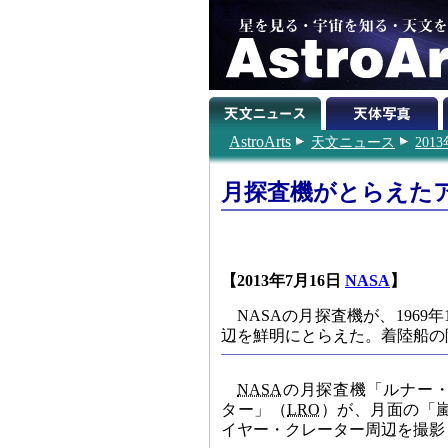
AstroArts
天文ニュース
201
月探査機がとらえたア
【2013年7月16日
NASA
】
NASAの月探査機が、196
辺を鮮明にとらえた。着陸船の
NASA
の月探査機「ルナー
ター」（
LRO
）が、月面の「
イヤー・クレーター周辺を撮影