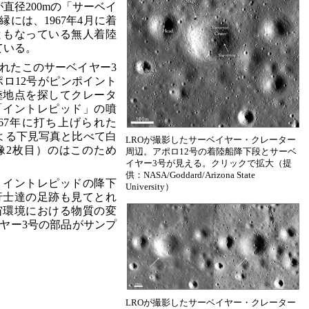
直径200mの「サーベイ
には、1967年4月に着
ともなっている無人着陸
ている。
残されたこのサーベイヤー3
ポロ12号がピンポイント
陸地点を探してクレータ
「イントレピッド」の噴
67年に打ち上げられた
よる下見写真と比べて白
LROが撮影したサーベイヤー・クレーター
像2枚目）のはこのため
周辺。アポロ12号の着陸船降下段とサーベ
イヤー3号が見える。クリックで拡大（提
供：NASA/Goddard/Arizona State
、イントレピッドの降下
University）
行士達の足跡も見てとれ
宙環境における物質の変
ヤー3号の部品がサンプ
LROが撮影したサーベイヤー・クレーター