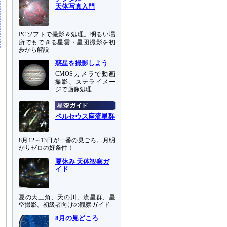
天体写真入門
PCソフトで撮影＆処理。明るい場
所でもできる星雲・星団撮影を初
歩から解説
惑星を撮影しよう
CMOSカメラで動画
撮影、ステライメー
ジで画像処理
ペルセウス座流星群
8月12～13日が一番の見ごろ。月明
かりゼロの好条件！
夏休み 天体観察ガ
イド
夏の大三角、天の川、流星群、星
空撮影。初級者向けの観察ガイド
8月の見どころ