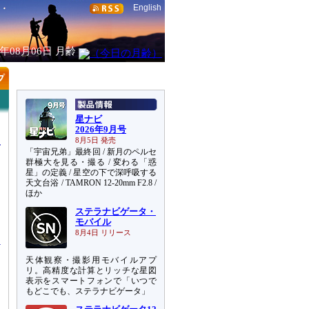
English
6年08月06日
月齢
星ナビ
2026年9月号
8月5日 発売
「宇宙兄弟」最終回 / 新月のペルセ
群極大を見る・撮る / 変わる「惑
星」の定義 / 星空の下で深呼吸する
天文台浴 / TAMRON 12-20mm F2.8 /
ほか
ステラナビゲータ・
周
モバイル
8月4日 リリース
天体観察・撮影用モバイルアプ
リ。高精度な計算とリッチな星図
表示をスマートフォンで「いつで
もどこでも、ステラナビゲータ」