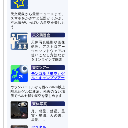
天文現象から最新ニュースまで、
スマホをかざすと話題がうかぶ。
不思議がいっぱいの星空を楽しも
う
天体写真撮影や画像
処理、アストロアー
ツのソフトウェアの
使いこなし方法など
をオンラインで解説
モンゴル「星空」ゲ
ル・キャンプツアー
ウランバートルから西へ250km以上
離れたゲルに連泊。光害のない場
所でペルセ群や星空を楽しめます
月、惑星、彗星、星
雲・星団、天の川、
星景、…
デジタル