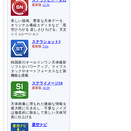
ステラナビゲータ12
最新版
12.0i
美しい描画、豊富な天体データ、
オリジナル番組エディタなど「星
空ひろがる 楽しさひろげる」天文
シミュレーション
ステラショット3
最新版
3.0o
純国産のオールインワン天体撮影
ソフトがパワーアップ。ライブス
タックやオートフォーカスなど新
機能も搭載
ステライメージ10
最新版
10.0f
天体画像に埋もれた微細な情報を
最大限に引き出し、不要なノイズ
は徹底的に除去して美しい天体写
真に仕上げる
星空ナビ