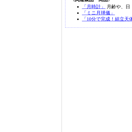
「月時計」
月齢や、日・月
「ミニ月球儀」
「10分で完成！組立天