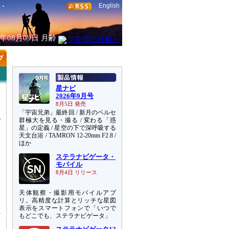
English
6年08月09日
月齢
星ナビ
2026年9月号
8月5日 発売
「宇宙兄弟」最終回 / 新月のペルセ
群極大を見る・撮る / 変わる「惑
星」の定義 / 星空の下で深呼吸する
天文台浴 / TAMRON 12-20mm F2.8 /
ほか
ステラナビゲータ・
モバイル
日
8月4日 リリース
到
し
天体観察・撮影用モバイルアプ
リ。高精度な計算とリッチな星図
表示をスマートフォンで「いつで
もどこでも、ステラナビゲータ」