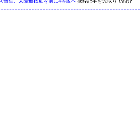
ズ彗星、太陽最接近を前に4等級へ
抜粋記事を先取りで紹介