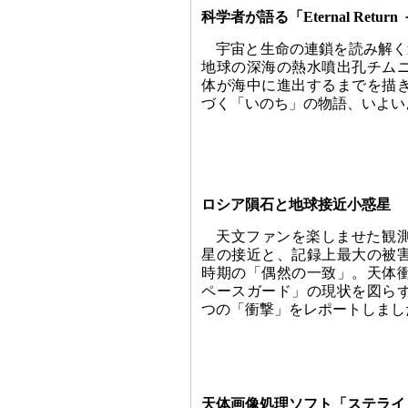
科学者が語る「Eternal Retu
宇宙と生命の連鎖を読み解く
地球の深海の熱水噴出孔チム
体が海中に進出するまでを描
づく「いのち」の物語、いよい
ロシア隕石と地球接近小惑星
天文ファンを楽しませた観
星の接近と、記録上最大の被
時期の「偶然の一致」。天体
ペースガード」の現状を図ら
つの「衝撃」をレポートしまし
天体画像処理ソフト「ステライメ