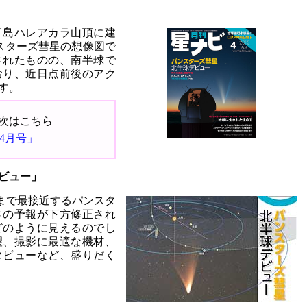
イ島ハレアカラ山頂に建
スターズ彗星の想像図で
されたものの、南半球で
おり、近日点前後のアク
す。
目次はこちら
年4月号」
ビュー」
単位まで最接近するパンスタ
さの予報が下方修正され
どのように見えるのでし
望、撮影に最適な機材、
タビューなど、盛りだく