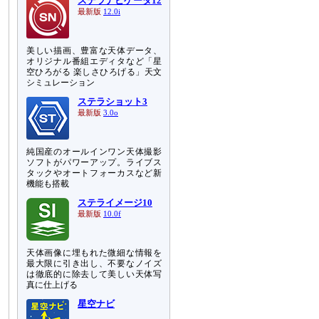
ステラナビゲータ12
最新版
12.0i
美しい描画、豊富な天体データ、
オリジナル番組エディタなど「星
空ひろがる 楽しさひろげる」天文
シミュレーション
ステラショット3
最新版
3.0o
純国産のオールインワン天体撮影
ソフトがパワーアップ。ライブス
タックやオートフォーカスなど新
機能も搭載
ステライメージ10
最新版
10.0f
天体画像に埋もれた微細な情報を
最大限に引き出し、不要なノイズ
は徹底的に除去して美しい天体写
真に仕上げる
星空ナビ