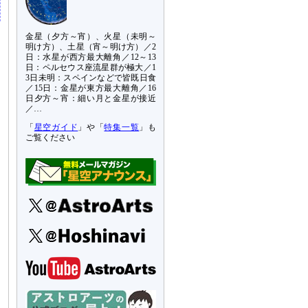
金星（夕方～宵）、火星（未明～
明け方）、土星（宵～明け方）／2
日：水星が西方最大離角／12～13
日：ペルセウス座流星群が極大／1
3日未明：スペインなどで皆既日食
／15日：金星が東方最大離角／16
日夕方～宵：細い月と金星が接近
／…
「
星空ガイド
」や「
特集一覧
」も
ご覧ください