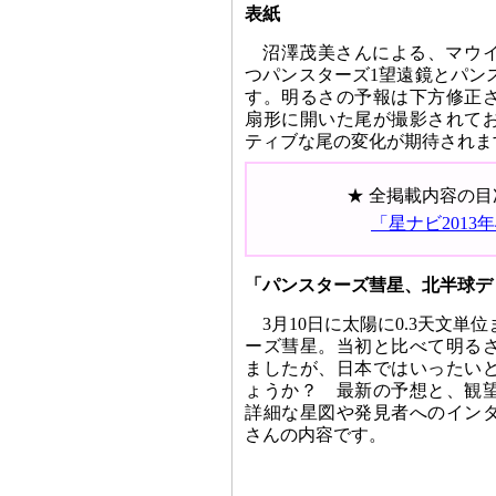
表紙
沼澤茂美さんによる、マウ
つパンスターズ1望遠鏡とパン
す。明るさの予報は下方修正
扇形に開いた尾が撮影されて
ティブな尾の変化が期待されま
★ 全掲載内容の
「星ナビ2013
「パンスターズ彗星、北半球デ
3月10日に太陽に0.3天文
ーズ彗星。当初と比べて明る
ましたが、日本ではいったい
ょうか？ 最新の予想と、観
詳細な星図や発見者へのイン
さんの内容です。