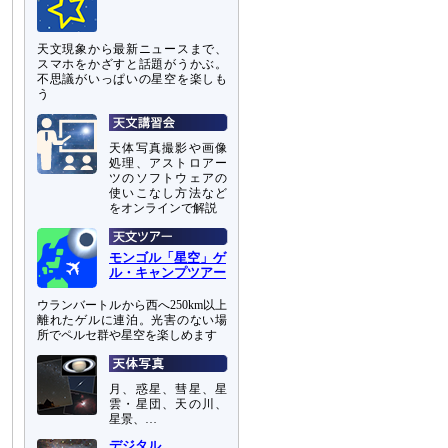
天文現象から最新ニュースまで、
スマホをかざすと話題がうかぶ。
不思議がいっぱいの星空を楽しも
う
天体写真撮影や画像
処理、アストロアー
ツのソフトウェアの
使いこなし方法など
をオンラインで解説
モンゴル「星空」ゲ
ル・キャンプツアー
ウランバートルから西へ250km以上
離れたゲルに連泊。光害のない場
所でペルセ群や星空を楽しめます
月、惑星、彗星、星
雲・星団、天の川、
星景、…
デジタル