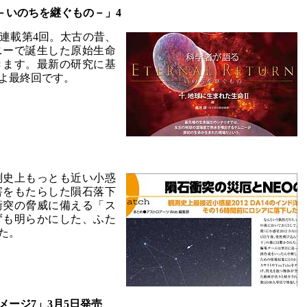
rn －いのちを継ぐもの－」4
連載第4回。太古の昔、
ニーで誕生した原始生命
きます。最新の研究に基
よ最終回です。
測史上もっとも近い小惑
害をもたらした隕石落下
衝突の脅威に備える「ス
ずも明らかにした、ふた
た。
ージ7」3月5日発売