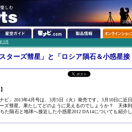
202
3年3月
ンスターズ彗星」と「ロシア隕石＆小惑星接
ツ】
ビ」2013年4月号は、3月5日（火）発売です。3月10日に近
ーズ彗星。果たしてどのように見えるのでしょうか？ 天体
た隕石と地球へ接近した小惑星2012 DA14についても紹介