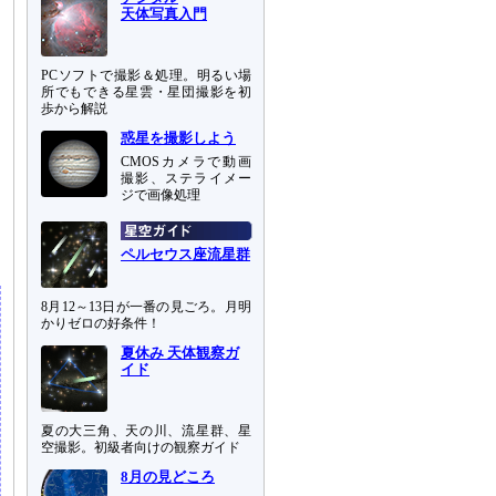
天体写真入門
PCソフトで撮影＆処理。明るい場
所でもできる星雲・星団撮影を初
歩から解説
惑星を撮影しよう
CMOSカメラで動画
撮影、ステライメー
ジで画像処理
ペルセウス座流星群
8月12～13日が一番の見ごろ。月明
かりゼロの好条件！
夏休み 天体観察ガ
イド
夏の大三角、天の川、流星群、星
空撮影。初級者向けの観察ガイド
8月の見どころ