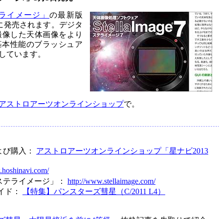
ライメージ」
の最新版
日に発売されます。デジタ
撮像した天体画像をより
基本性能のブラッシュア
しています。
アストロアーツオンラインショップ
で。
よび購入：
アストロアーツオンラインショップ「星ナビ2013
.hoshinavi.com/
ステライメージ」：
http://www.stellaimage.com/
イド：
【特集】パンスターズ彗星（C/2011 L4）