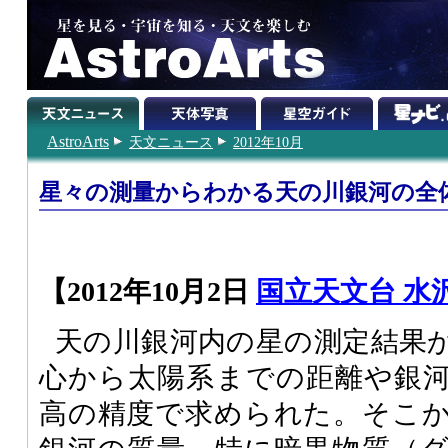
AstroArts
天文ニュース
2012年10月
星々の測量からわかる天の川銀河の全
【2012年10月2日
国立天文台 水
天の川銀河内の星の測定結果
心から太陽系までの距離や銀
高の精度で求められた。そこ