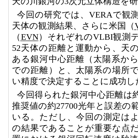
天の川銀河の3次元立体構造を
今回の研究では、VERAで観
天体の観測結果、さらに米国（
（
EVN
）それぞれのVLBI観測
52天体の距離と運動から、天
ある銀河中心距離（太陽系か
での距離）と、太陽系の場所
い精度で決定することに成功し
今回得られた銀河中心距離は約26
推奨値の約27700光年と誤差
いる。ただし、今回の測定は
の結果であることが重要な点