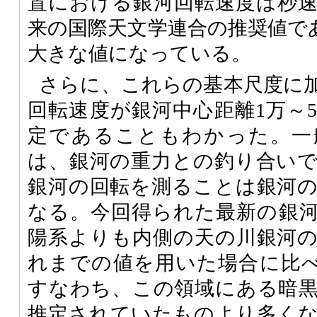
置における銀河回転速度は秒速240
来の国際天文学連合の推奨値であ
大きな値になっている。
さらに、これらの基本尺度に
回転速度が銀河中心距離1万～
定であることもわかった。一
は、銀河の重力との釣り合い
銀河の回転を測ることは銀河
なる。今回得られた最新の銀
陽系よりも内側の天の川銀河
れまでの値を用いた場合に比べ
すなわち、この領域にある暗
推定されていたものより多く