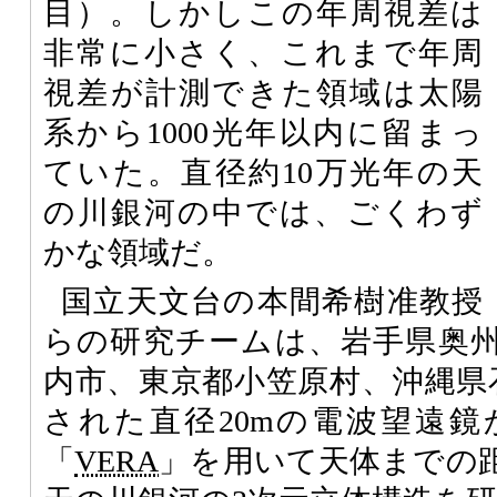
目）。しかしこの年周視差は
非常に小さく、これまで年周
視差が計測できた領域は太陽
系から1000光年以内に留まっ
ていた。直径約10万光年の天
の川銀河の中では、ごくわず
かな領域だ。
国立天文台の本間希樹准教授
らの研究チームは、岩手県奥
内市、東京都小笠原村、沖縄県
された直径20mの電波望遠
「
VERA
」を用いて天体までの