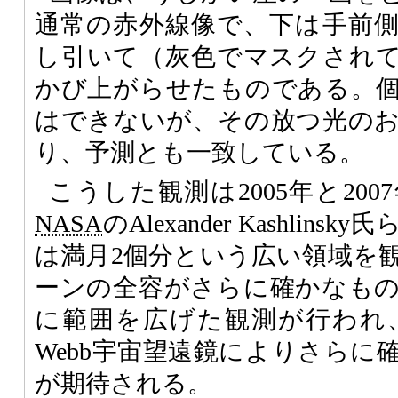
通常の赤外線像で、下は手前
し引いて（灰色でマスクされ
かび上がらせたものである。
はできないが、その放つ光の
り、予測とも一致している。
こうした観測は2005年と20
NASA
のAlexander Kashli
は満月2個分という広い領域を
ーンの全容がさらに確かなも
に範囲を広げた観測が行われ、現
Webb宇宙望遠鏡によりさらに
が期待される。