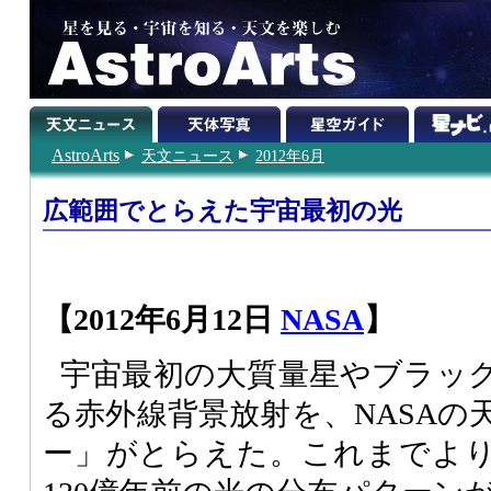
AstroArts
天文ニュース
2012年6月
広範囲でとらえた宇宙最初の光
【2012年6月12日
NASA
】
宇宙最初の大質量星やブラッ
る赤外線背景放射を、NASAの
ー」がとらえた。これまでよ