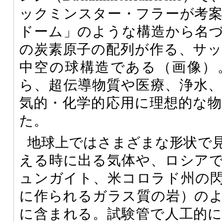
ックミンスター・フラーが考
ドーム」のような構造から名づ
の炭素原子の配列が作る、サ
中空の球構造である（画像）
ら、超伝導物質や医療、浄水
気的・化学的応用に理想的な
た。
地球上ではさまざまな形状で
える時に出る気体や、ロシア
ュンガイト、米コロラド州の
に作られるガラス質の岩）の
に含まれる。試験管で人工的