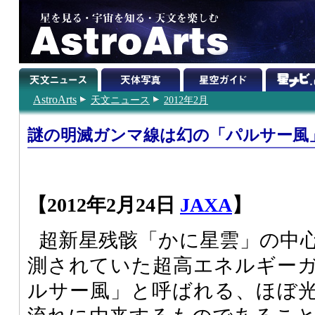
AstroArts
天文ニュース
2012年2月
謎の明滅ガンマ線は幻の「パルサー風
【2012年2月24日
JAXA
】
超新星残骸「かに星雲」の中
測されていた超高エネルギー
ルサー風」と呼ばれる、ほぼ