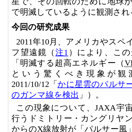
星で、その回転のために地球
で明滅しているように観測され
今回の研究成果
2011年10月、アメリカやス
フ望遠鏡（
注1
）により、この
「明滅する超高エネルギー（
V
という驚くべき現象が観
2011/10/12「
かに星雲のパルサ
のガンマ線を検出
」）。
この現象について、JAXA宇
行うドミトリー・カングリヤ
からのX線放射が「パルサー風