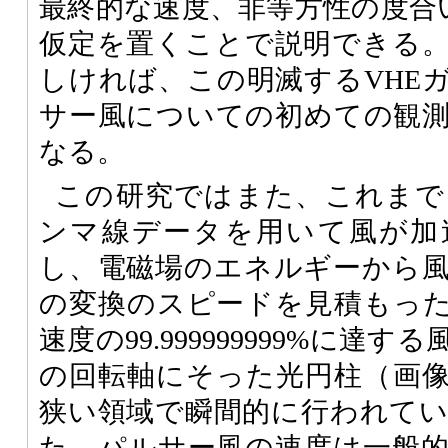
最終的な速度、非等方性の度合
仮定を置くことで説明できる
しければ、この明滅するVHE
サー風についての初めての観
なる。
この研究ではまた、これまで
ンマ線データを用いて風が加
し、電磁場のエネルギーから
の変換のスピードを見積もっ
速度の99.999999999%に達
の回転軸にそった光円柱（画像）
狭い領域で瞬間的に行われて
た。パルサー風の速度は一般