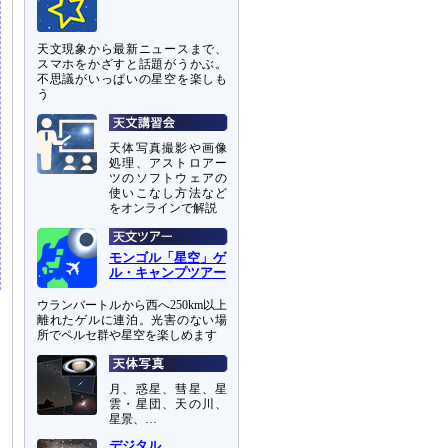
天文現象から最新ニュースまで、
スマホをかざすと話題がうかぶ。
不思議がいっぱいの星空を楽しも
う
天体写真撮影や画像
処理、アストロアー
ツのソフトウェアの
使いこなし方法など
をオンラインで解説
モンゴル「星空」ゲ
ル・キャンプツアー
ウランバートルから西へ250km以上
離れたゲルに連泊。光害のない場
所でペルセ群や星空を楽しめます
月、惑星、彗星、星
雲・星団、天の川、
星景、…
デジタル