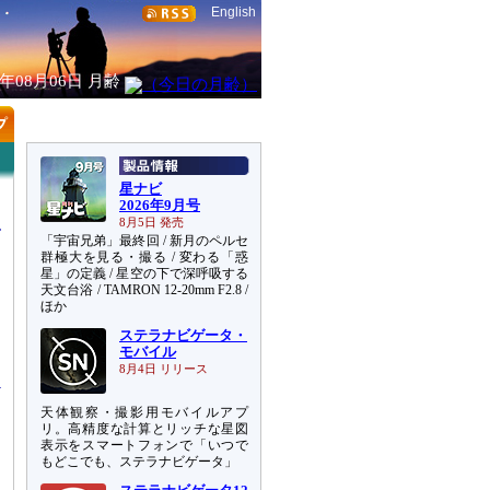
English
6年08月06日
月齢
星ナビ
2026年9月号
8月5日 発売
「宇宙兄弟」最終回 / 新月のペルセ
群極大を見る・撮る / 変わる「惑
星」の定義 / 星空の下で深呼吸する
天文台浴 / TAMRON 12-20mm F2.8 /
ほか
ステラナビゲータ・
に
モバイル
8月4日 リリース
天体観察・撮影用モバイルアプ
リ。高精度な計算とリッチな星図
表示をスマートフォンで「いつで
もどこでも、ステラナビゲータ」