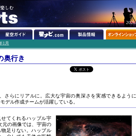
202
2年1月
の奥行き
を、さらにリアルに。広大な宇宙の奥深さを実感できるよう
Dモデル作成チームが活躍している。
見せてくれるハッブル宇
次元の画像では、宇宙の
も物足りない。ハッブル