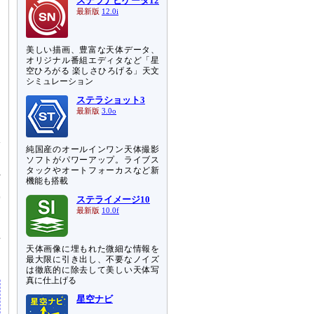
ステラナビゲータ12
最新版
12.0i
美しい描画、豊富な天体データ、
オリジナル番組エディタなど「星
空ひろがる 楽しさひろげる」天文
シミュレーション
ステラショット3
最新版
3.0o
限
純国産のオールインワン天体撮影
ソフトがパワーアップ。ライブス
タックやオートフォーカスなど新
れ
機能も搭載
な
空
ステライメージ10
最新版
10.0f
理
天体画像に埋もれた微細な情報を
最大限に引き出し、不要なノイズ
は徹底的に除去して美しい天体写
真に仕上げる
星空ナビ