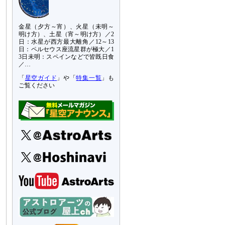
金星（夕方～宵）、火星（未明～
明け方）、土星（宵～明け方）／2
日：水星が西方最大離角／12～13
日：ペルセウス座流星群が極大／1
3日未明：スペインなどで皆既日食
／…
「
星空ガイド
」や「
特集一覧
」も
ご覧ください