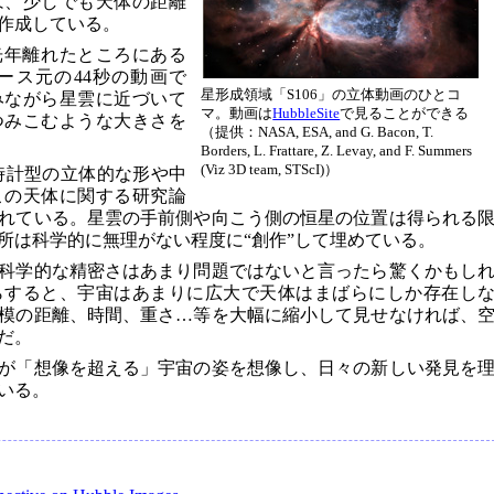
は、少しでも天体の距離
作成している。
0光年離れたところにある
リース元の44秒の動画で
星形成領域「S106」の立体動画のひとコ
みながら星雲に近づいて
マ。動画は
HubbleSite
で見ることができる
つみこむような大きさを
（提供：NASA, ESA, and G. Bacon, T.
Borders, L. Frattare, Z. Levay, and F. Summers
(Viz 3D team, STScI)）
時計型の立体的な形や中
この天体に関する研究論
れている。星雲の手前側や向こう側の恒星の位置は得られる
所は科学的に無理がない程度に“創作”して埋めている。
科学的な精密さはあまり問題ではないと言ったら驚くかもし
らすると、宇宙はあまりに広大で天体はまばらにしか存在し
模の距離、時間、重さ…等を大幅に縮小して見せなければ、
だ。
が「想像を超える」宇宙の姿を想像し、日々の新しい発見を
いる。