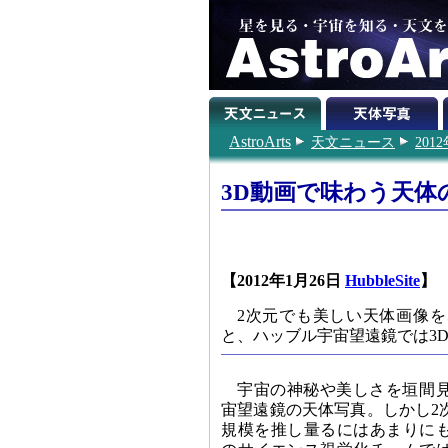
AstroArts
天文ニュース
201
3D動画で味わう天体
【2012年1月26日
HubbleSite
】
2次元でも美しい天体画像
と、ハッブル宇宙望遠鏡では3
宇宙の神秘や美しさを垣間
宙望遠鏡の天体写真。しかし2
規模を推し量るにはあまりに