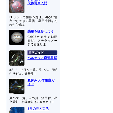
天体写真入門
PCソフトで撮影＆処理。明るい場
所でもできる星雲・星団撮影を初
歩から解説
惑星を撮影しよう
CMOSカメラで動画
撮影、ステライメー
ジで画像処理
ペルセウス座流星群
8月12～13日が一番の見ごろ。月明
かりゼロの好条件！
夏休み 天体観察ガ
イド
夏の大三角、天の川、流星群、星
空撮影。初級者向けの観察ガイド
8月の見どころ