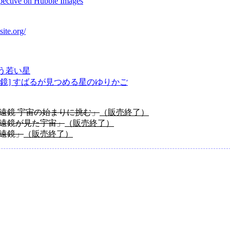
ective on Hubble Images
site.org/
う若い星
遠鏡] すばるが見つめる星のゆりかご
遠鏡 宇宙の始まりに挑む」
（販売終了）
遠鏡が見た宇宙」
（販売終了）
遠鏡」
（販売終了）