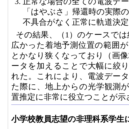
正常な場合の全ての電波デ
「はやぶさ」帰還時の実際の
不具合がなく正常に軌道決
その結果、（1）のケースでは約8
広かった着地予測位置の範囲が（2
とかなり狭くなっており（画像
ータを加えることで大幅に絞
れた。これにより、電波デー
た際に、地上からの光学観測
置推定に非常に役立つことが示
小学校教員志望の非理科系学生