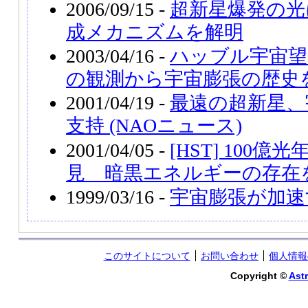
2006/09/15 -
超新星爆発の光
成メカニズムを解明
2003/04/16 -
ハッブル宇宙望
の観測から宇宙膨張の歴史
2001/04/19 -
最遠の超新星、
支持 (NAOニュース)
2001/04/05 -
[HST] 100
見 暗黒エネルギーの存在
1999/03/16 -
宇宙膨張が加速
このサイトについて
お問い合わせ
個人情報
Copyright ©
Astr