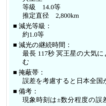
等級 14.0等
推定直径 2,800km
■ 減光等級：
約1.0等
■ 減光の継続時間：
最長 117秒 冥王星の大気
む
■ 掩蔽帯：
誤差を考慮すると日本全国
■ 備考：
現象時刻は±数分程度の誤