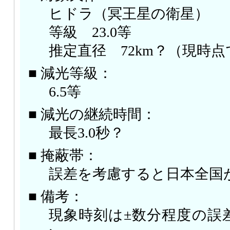
ヒドラ（冥王星の衛星）
等級 23.0等
推定直径 72km？（現時
■ 減光等級：
6.5等
■ 減光の継続時間：
最長3.0秒？
■ 掩蔽帯：
誤差を考慮すると日本全国
■ 備考：
現象時刻は±数分程度の誤