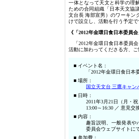
一体となって天文と科学の理
ための合同組織「日本天文協
文台長 海部宣男）のワーキン
けで設立し、活動を行う予定で
《「2012年金環日食日本委員
「2012年金環日食日本委
活動に加わってくださる方、ご
■ イベント名：
「2012年金環日食日
■ 場所：
国立天文台 三鷹キャン
■ 日時：
2011年3月21日（月・
13:00～16:30 ／ 意見
■ 内容：
趣旨説明、一般発表や
委員会ウェブサイトに
■ 参加費：