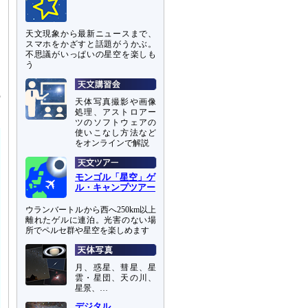
天文現象から最新ニュースまで、
スマホをかざすと話題がうかぶ。
不思議がいっぱいの星空を楽しも
う
の
天体写真撮影や画像
処理、アストロアー
ツのソフトウェアの
使いこなし方法など
をオンラインで解説
モンゴル「星空」ゲ
ル・キャンプツアー
ウランバートルから西へ250km以上
離れたゲルに連泊。光害のない場
所でペルセ群や星空を楽しめます
月、惑星、彗星、星
雲・星団、天の川、
星景、…
デジタル