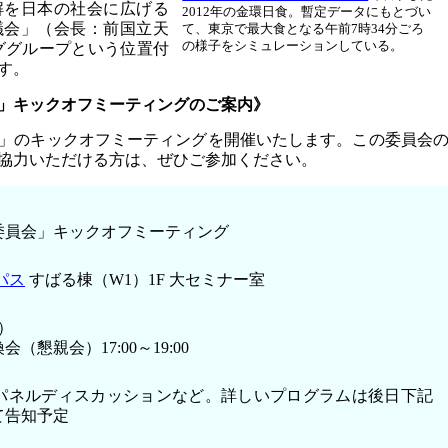
解を日本の社会に広げる
2012年の金環日食。暫定データにもとづい
議会」（会長：前国立天
て、東京で最大食となる午前7時34分ごろ
の様子をシミュレーションしている。
ググループという位置付
す。
会」キックオフミーティングのご案内》
員会」のキックオフミーティングを開催いたします。この委員会
協力いただける方は、ぜひご参加ください。
本委員会」キックオフミーティング
パス
すばる棟（W1）1F 大セミナー室
祝）
交換会（懇親会）17:00～19:00
パネルディスカッションなど。詳しいプログラムは後日下記
て告知予定