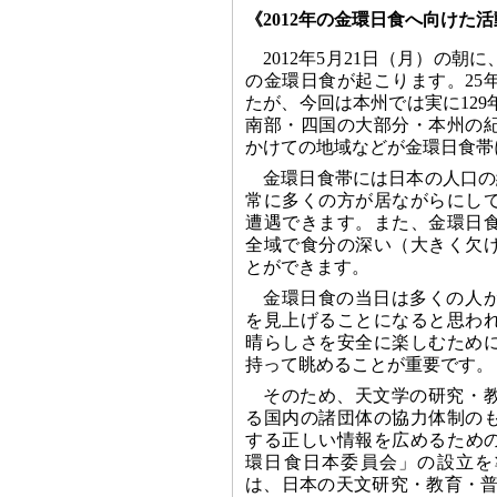
《2012年の金環日食へ向けた
2012年5月21日（月）の朝
の金環日食が起こります。25
たが、今回は本州では実に12
南部・四国の大部分・本州の
かけての地域などが金環日食帯
金環日食帯には日本の人口の
常に多くの方が居ながらにし
遭遇できます。また、金環日
全域で食分の深い（大きく欠
とができます。
金環日食の当日は多くの人
を見上げることになると思わ
晴らしさを安全に楽しむため
持って眺めることが重要です。
そのため、天文学の研究・
る国内の諸団体の協力体制の
する正しい情報を広めるための
環日食日本委員会」の設立を
は、日本の天文研究・教育・普