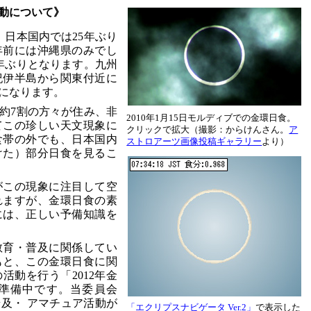
活動について》
に、日本国内では25年ぶり
年前には沖縄県のみでし
9年ぶりとなります。九州
紀伊半島から関東付近に
になります。
約7割の方々が住み、非
2010年1月15日モルディブでの金環日食。
てこの珍しい天文現象に
クリックで拡大（撮影：からけんさん。
ア
食帯の外でも、日本国内
ストロアーツ画像投稿ギャラリー
より）
けた）部分日食を見るこ
がこの現象に注目して空
れますが、金環日食の素
には、正しい予備知識を
教育・普及に関係してい
もと、この金環日食に関
活動を行う「2012年金
準備中です。当委員会
及・ アマチュア活動が
「エクリプスナビゲータ Ver.2」
で表示した