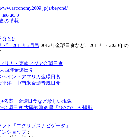
//www.astronomy2009.jp/ja/beyond/
.nao.ac.jp
日食の情報
日食とは
ビ 2011年2月号
2012年金環日食など、2011年～2020年の
介
：
 アフリカ・東南アジア金環日食
 南大西洋金環日食
日 スペイン・アフリカ金環日食
 南太平洋・中南米金環皆既日食
暦要項発表 金環日食など珍しい現象
た金環日食 太陽観測衛星「ひので」が撮影
ソフト「エクリプスナビゲータ」
インショップ
：