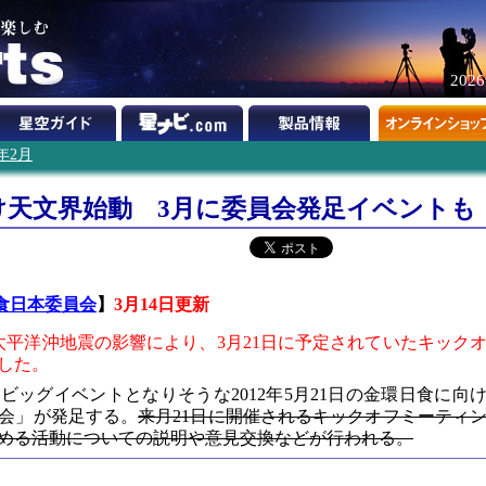
202
1年2月
向け天文界始動 3月に委員会発足イベントも
日食日本委員会
】
3月14日更新
太平洋沖地震の影響により、3月21日に予定されていたキック
した。
文ビッグイベントとなりそうな2012年5月21日の金環日食に向
員会」が発足する。
来月21日に開催されるキックオフミーティ
める活動についての説明や意見交換などが行われる。