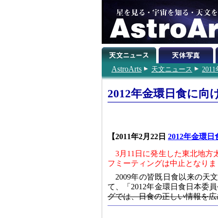
AstroArts
天文ニュース
201
2012年金環日食に
【2011年2月22日
2012年金環
3月11日に発生した東北地方
フミーティングは中止となりま
2009年の皆既日食以来の天
て、「2012年金環日食日本委
グでは、日食の正しい情報を広