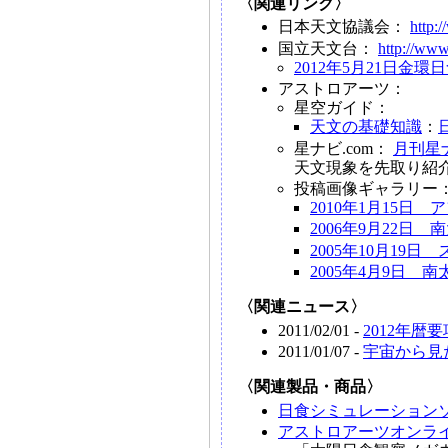
〈関連リンク〉
日本天文協議会：
http:
国立天文台：
http://www
2012年5月21日金環
アストロアーツ：
星空ガイド：
天文の基礎知識
：
星ナビ.com：
月刊星ナ
天文現象を先取り紹
投稿画像ギャラリー
2010年1月15日
2006年9月22日
2005年10月19
2005年4月9日
〈関連ニュース〉
2011/02/01 -
2012年
2011/01/07 -
宇宙から見
〈関連製品・商品〉
日食シミュレーション
アストロアーツオンラ