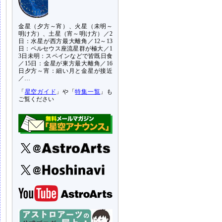
金星（夕方～宵）、火星（未明～
明け方）、土星（宵～明け方）／2
日：水星が西方最大離角／12～13
日：ペルセウス座流星群が極大／1
3日未明：スペインなどで皆既日食
／15日：金星が東方最大離角／16
日夕方～宵：細い月と金星が接近
／…
「
星空ガイド
」や「
特集一覧
」も
ご覧ください