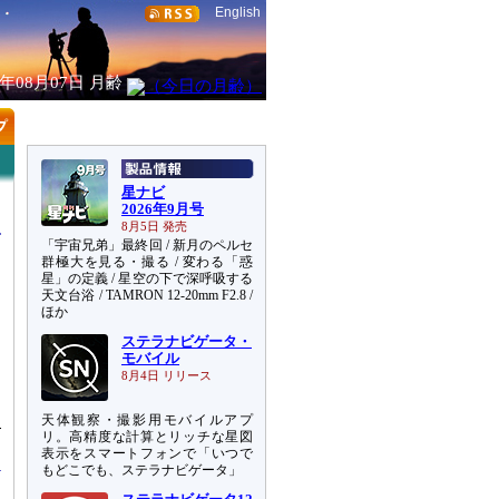
English
6年08月07日
月齢
星ナビ
2026年9月号
8月5日 発売
「宇宙兄弟」最終回 / 新月のペルセ
群極大を見る・撮る / 変わる「惑
星」の定義 / 星空の下で深呼吸する
天文台浴 / TAMRON 12-20mm F2.8 /
ほか
ステラナビゲータ・
オ
モバイル
8月4日 リリース
け
天体観察・撮影用モバイルアプ
ン
リ。高精度な計算とリッチな星図
表示をスマートフォンで「いつで
もどこでも、ステラナビゲータ」