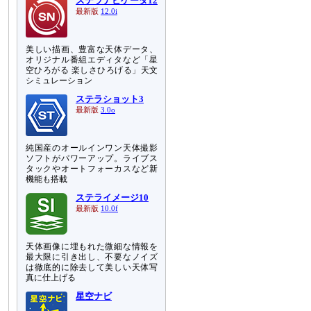
ステラナビゲータ12
最新版
12.0i
美しい描画、豊富な天体データ、
オリジナル番組エディタなど「星
空ひろがる 楽しさひろげる」天文
シミュレーション
ステラショット3
最新版
3.0o
純国産のオールインワン天体撮影
ソフトがパワーアップ。ライブス
タックやオートフォーカスなど新
機能も搭載
ステライメージ10
最新版
10.0f
天体画像に埋もれた微細な情報を
最大限に引き出し、不要なノイズ
は徹底的に除去して美しい天体写
真に仕上げる
星空ナビ