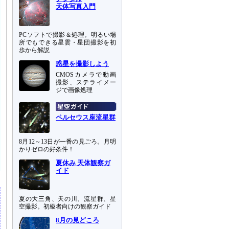
天体写真入門
PCソフトで撮影＆処理。明るい場
所でもできる星雲・星団撮影を初
歩から解説
惑星を撮影しよう
CMOSカメラで動画
撮影、ステライメー
ジで画像処理
ペルセウス座流星群
8月12～13日が一番の見ごろ。月明
かりゼロの好条件！
夏休み 天体観察ガ
イド
夏の大三角、天の川、流星群、星
空撮影。初級者向けの観察ガイド
8月の見どころ