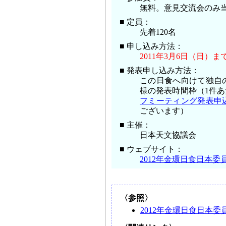
無料。意見交流会のみ当日
■ 定員：
先着120名
■ 申し込み方法：
2011年3月6日（日）ま
■ 発表申し込み方法：
この日食へ向けて独自
様の発表時間枠（1件あ
フミーティング発表申
ございます）
■ 主催：
日本天文協議会
■ ウェブサイト：
2012年金環日食日本委
〈参照〉
2012年金環日食日本委