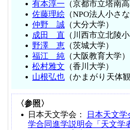
有本淳一
（京都市立塔南高
佐藤理絵
（NPO法人小さ
仲野 誠
（大分大学）
成田 直
（川西市立北陵小
野澤 恵
（茨城大学）
福江 純
（大阪教育大学）
松村雅文
（香川大学）
山根弘也
（かまがり天体
〈参照〉
日本天文学会：
日本天文学
学合同進学説明会「天文学