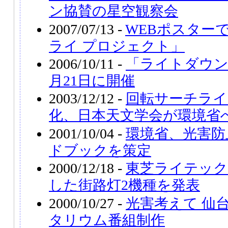
ン協賛の星空観察会
2007/07/13 -
WEBポスター
ライ プロジェクト」
2006/10/11 -
「ライトダウン
月21日に開催
2003/12/12 -
回転サーチライ
化、日本天文学会が環境省
2001/10/04 -
環境省、光害防
ドブックを策定
2000/12/18 -
東芝ライテック
した街路灯2機種を発表
2000/10/27 -
光害考えて 仙
タリウム番組制作