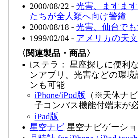
2000/08/22 -
光害、ますます
たちが全人類へ向け警鐘
2000/08/18 -
光害、仙台でも
1999/02/04 -
アメリカの天文
〈関連製品・商品〉
iステラ： 星座探しに便利
ンアプリ。光害などの環境
ンも可能
iPhone/iPod版
（※天体ナ
子コンパス機能付端末が
iPad版
星空ナビ
星空ナビゲーショ