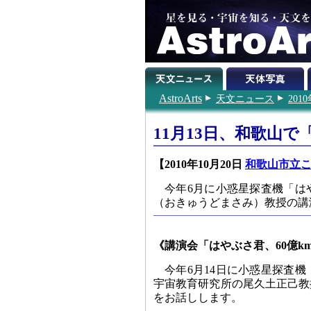
AstroArts
天文ニュース
201
11月13日、和歌山
【2010年10月20日
和歌山市立
今年6月に小惑星探査機「は
（おきゅうどまさみ）教授の講
《講演会「はやぶさ君、60億k
今年6月14日に小惑星探査
宇宙教育研究所の尾久土正己教
をお話しします。