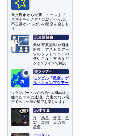
天文現象から最新ニュースまで、
スマホをかざすと話題がうかぶ。
不思議がいっぱいの星空を楽しも
う
天体写真撮影や画像
処理、アストロアー
ツのソフトウェアの
使いこなし方法など
をオンラインで解説
モンゴル「星空」ゲ
ル・キャンプツアー
ウランバートルから西へ250km以上
離れたゲルに連泊。光害のない場
所でペルセ群や星空を楽しめます
月、惑星、彗星、星
雲・星団、天の川、
星景、…
デジタル