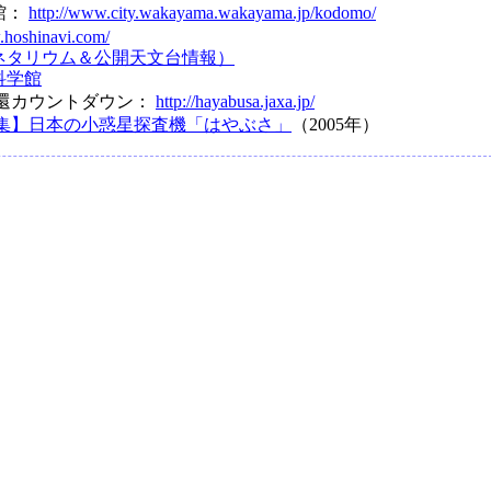
館：
http://www.city.wakayama.wakayama.jp/kodomo/
.hoshinavi.com/
ネタリウム＆公開天文台情報）
科学館
帰還カウントダウン：
http://hayabusa.jaxa.jp/
集】日本の小惑星探査機「はやぶさ」
（2005年）