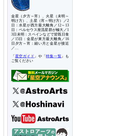
金星（夕方～宵）、火星（未明～
明け方）、土星（宵～明け方）／2
日：水星が西方最大離角／12～13
日：ペルセウス座流星群が極大／1
3日未明：スペインなどで皆既日食
／15日：金星が東方最大離角／16
日夕方～宵：細い月と金星が接近
／…
「
星空ガイド
」や「
特集一覧
」も
ご覧ください