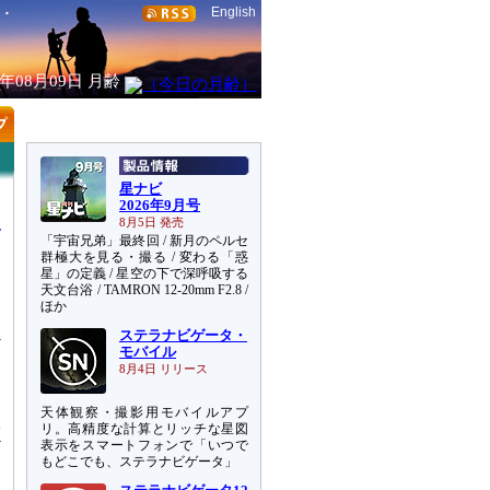
English
6年08月09日
月齢
星ナビ
2026年9月号
8月5日 発売
「宇宙兄弟」最終回 / 新月のペルセ
群極大を見る・撮る / 変わる「惑
星」の定義 / 星空の下で深呼吸する
天文台浴 / TAMRON 12-20mm F2.8 /
己
ほか
ステラナビゲータ・
モバイル
8月4日 リリース
天体観察・撮影用モバイルアプ
学
リ。高精度な計算とリッチな星図
ど
表示をスマートフォンで「いつで
もどこでも、ステラナビゲータ」