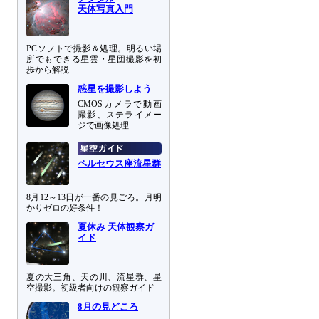
天体写真入門
PCソフトで撮影＆処理。明るい場
所でもできる星雲・星団撮影を初
歩から解説
惑星を撮影しよう
CMOSカメラで動画
撮影、ステライメー
ジで画像処理
ペルセウス座流星群
8月12～13日が一番の見ごろ。月明
かりゼロの好条件！
夏休み 天体観察ガ
イド
夏の大三角、天の川、流星群、星
空撮影。初級者向けの観察ガイド
8月の見どころ