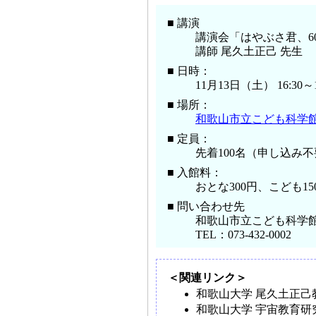
■ 講演
講演会「はやぶさ君、6
講師 尾久土正己 先生
■ 日時：
11月13日（土） 16:30～1
■ 場所：
和歌山市立こども科学
■ 定員：
先着100名（申し込み
■ 入館料：
おとな300円、こども15
■ 問い合わせ先
和歌山市立こども科学
TEL：073-432-0002
＜関連リンク＞
和歌山大学 尾久土正己
和歌山大学 宇宙教育研