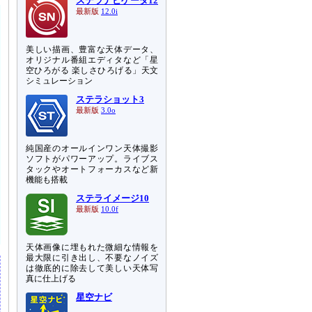
ステラナビゲータ12
最新版
12.0i
美しい描画、豊富な天体データ、
オリジナル番組エディタなど「星
空ひろがる 楽しさひろげる」天文
シミュレーション
ステラショット3
最新版
3.0o
純国産のオールインワン天体撮影
ソフトがパワーアップ。ライブス
タックやオートフォーカスなど新
機能も搭載
ステライメージ10
最新版
10.0f
天体画像に埋もれた微細な情報を
最大限に引き出し、不要なノイズ
は徹底的に除去して美しい天体写
真に仕上げる
星空ナビ