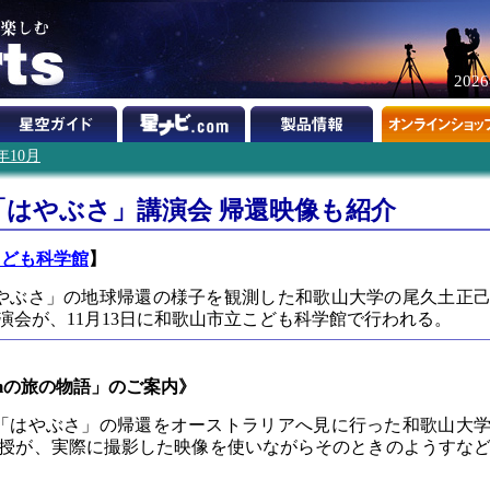
202
0年10月
で「はやぶさ」講演会 帰還映像も紹介
こども科学館
】
やぶさ」の地球帰還の様子を観測した和歌山大学の尾久土正
演会が、11月13日に和歌山市立こども科学館で行われる。
mの旅の物語」のご案内》
機「はやぶさ」の帰還をオーストラリアへ見に行った和歌山大
授が、実際に撮影した映像を使いながらそのときのようすな