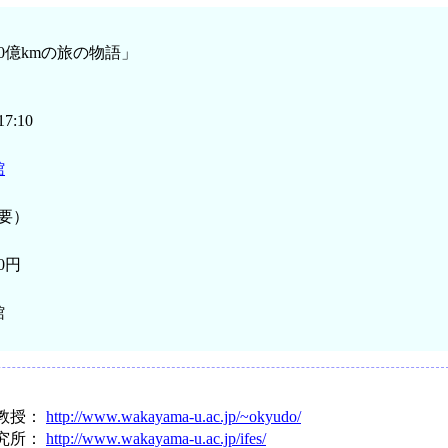
0億kmの旅の物語」
7:10
館
不要）
0円
館
教授：
http://www.wakayama-u.ac.jp/~okyudo/
究所：
http://www.wakayama-u.ac.jp/ifes/