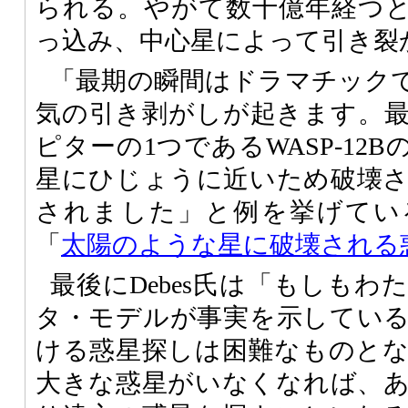
られる。やがて数十億年経つ
っ込み、中心星によって引き裂
「最期の瞬間はドラマチック
気の引き剥がしが起きます。
ピターの1つであるWASP-12
星にひじょうに近いため破壊
されました」と例を挙げてい
「
太陽のような星に破壊される
最後にDebes氏は「もしも
タ・モデルが事実を示してい
ける惑星探しは困難なものと
大きな惑星がいなくなれば、