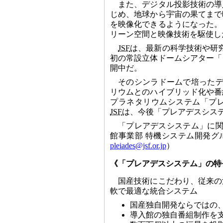
また、デジタル投影技術の導
じめ、地球から宇宙の果てまで
を映像化できるようになった。
リーン空間と映像技術を駆使し
JSF
は、最新の科学技術や研
初の常設立体ドームシアター「
開中だ。
そのシンラドームで培った
リウムとのハイブリッド化や番
プラネタリウムシステム「プ
JSF
は、今後「プレアデスシス
「プレアデスシステム」に関
館事業部 特機システム開発グループまで（
pleiades@jsf.or.jp
）
《「プレアデスシステム」の特
国産技術にこだわり、従来の
軟で最適な統合システム
国産独自開発ならではの
導入館の独自番組制作を