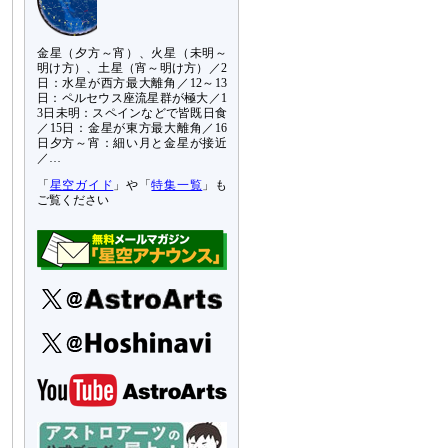
金星（夕方～宵）、火星（未明～
明け方）、土星（宵～明け方）／2
日：水星が西方最大離角／12～13
日：ペルセウス座流星群が極大／1
3日未明：スペインなどで皆既日食
／15日：金星が東方最大離角／16
日夕方～宵：細い月と金星が接近
／…
「
星空ガイド
」や「
特集一覧
」も
ご覧ください