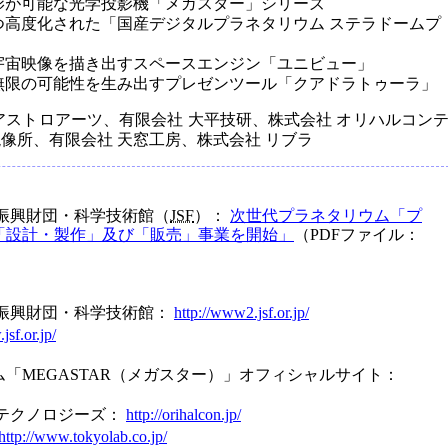
影が可能な光学投影機「メガスター」シリーズ
つ高度化された「国産デジタルプラネタリウム ステラドームプ
宇宙映像を描き出すスペースエンジン「ユニビュー」
無限の可能性を生み出すプレゼンツール「クアドラトゥーラ」
アストロアーツ、有限会社 大平技研、株式会社 オリハルコン
像所、有限会社 天窓工房、株式会社 リブラ
振興財団・科学技術館（
JSF
）：
次世代プラネタリウム「プ
「設計・製作」及び「販売」事業を開始」
（PDFファイル：
術振興財団・科学技術館：
http://www2.jsf.or.jp/
jsf.or.jp/
「MEGASTAR（メガスター）」オフィシャルサイト：
ンテクノロジーズ：
http://orihalcon.jp/
http://www.tokyolab.co.jp/