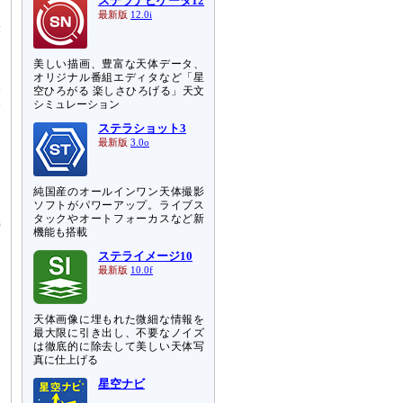
ステラナビゲータ12
は
最新版
12.0i
果
ク
美しい描画、豊富な天体データ、
オリジナル番組エディタなど「星
本
空ひろがる 楽しさひろげる」天文
公
シミュレーション
ステラショット3
最新版
3.0o
タ
た
。
純国産のオールインワン天体撮影
ソフトがパワーアップ。ライブス
タックやオートフォーカスなど新
術
機能も搭載
：
ステライメージ10
最新版
10.0f
天体画像に埋もれた微細な情報を
柔
最大限に引き出し、不要なノイズ
は徹底的に除去して美しい天体写
真に仕上げる
星空ナビ