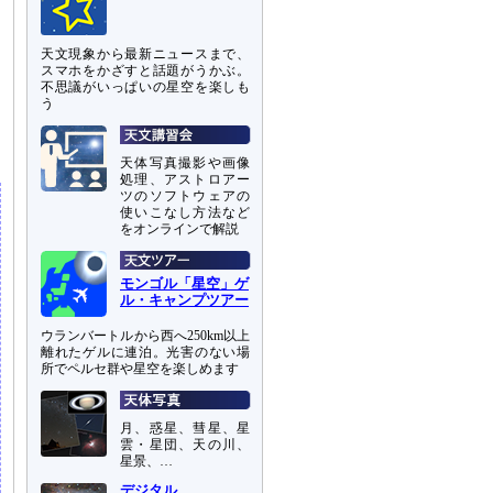
天文現象から最新ニュースまで、
スマホをかざすと話題がうかぶ。
不思議がいっぱいの星空を楽しも
う
テ
天体写真撮影や画像
処理、アストロアー
ツのソフトウェアの
使いこなし方法など
をオンラインで解説
モンゴル「星空」ゲ
ル・キャンプツアー
ウランバートルから西へ250km以上
離れたゲルに連泊。光害のない場
所でペルセ群や星空を楽しめます
月、惑星、彗星、星
雲・星団、天の川、
星景、…
デジタル