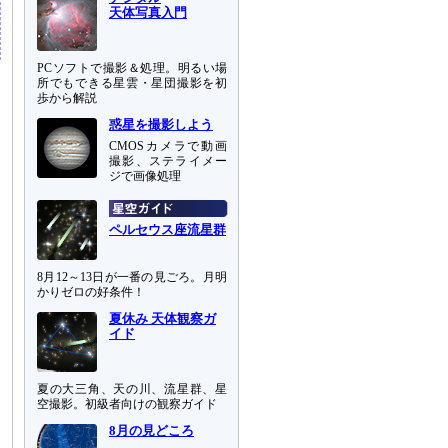
天体写真入門
PCソフトで撮影＆処理。明るい場
所でもできる星雲・星団撮影を初
歩から解説
惑星を撮影しよう
CMOSカメラで動画
撮影、ステライメー
ジで画像処理
ペルセウス座流星群
8月12～13日が一番の見ごろ。月明
かりゼロの好条件！
夏休み 天体観察ガ
イド
夏の大三角、天の川、流星群、星
空撮影。初級者向けの観察ガイド
8月の見どころ