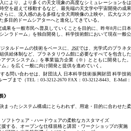
入により、より多くの天文現象の高度なシミュレーションを
時空を超えて移動するなど、最先端の天文学や宇宙開発の成
さらに、没入感のある多様な全天周映像の上映や、広大なス
た多目的ドームシアターへと進化してきている。
究成果を一般市民へ普及していくことを目的に、昨年8月に日
シンラドーム」を独自開発し、科学技術館において現在一般
デジタルドームの技術をベースに、
JSF
では、光学式のプラネ
組供給体制など、プラネタリウム館に必要なすべてを包含し
レアデスシステム」を事業協力企業（※）とともに開発した
テム」を広く一般に向け開発と提供を進めていく。
する問い合わせは、財団法人 日本科学技術振興財団 科学技
TEL：03-3212-2670 FAX：03-3212-8443、E-Mail
長》
決まったシステム構成にとらわれず、用途・目的に合わせた
、ソフトウェア・ハードウェアの柔軟なカスタマイズ
支援する、オープンな仕様規格と講習・ワークショップの実施