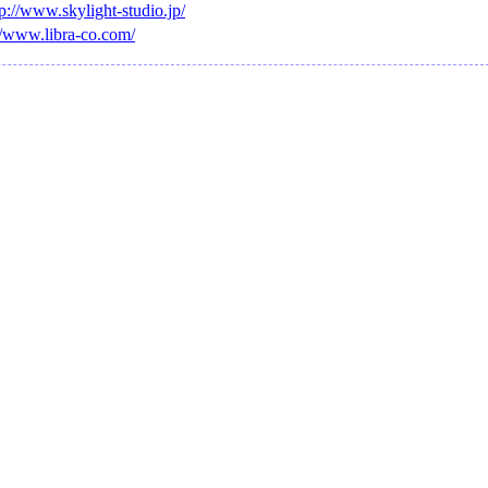
tp://www.skylight-studio.jp/
//www.libra-co.com/