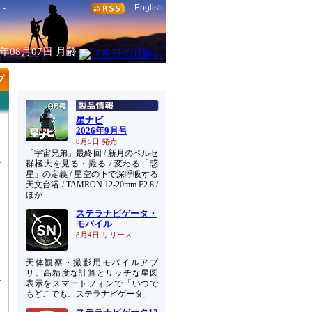
English
6年08月07日
月齢
星ナビ
2026年9月号
8月5日 発売
「宇宙兄弟」最終回 / 新月のペルセ
群極大を見る・撮る / 変わる「惑
星」の定義 / 星空の下で深呼吸する
天文台浴 / TAMRON 12-20mm F2.8 /
ほか
ス
ステラナビゲータ・
田
モバイル
タ
8月4日 リリース
天体観察・撮影用モバイルアプ
リ。高精度な計算とリッチな星図
ガ
表示をスマートフォンで「いつで
もどこでも、ステラナビゲータ」