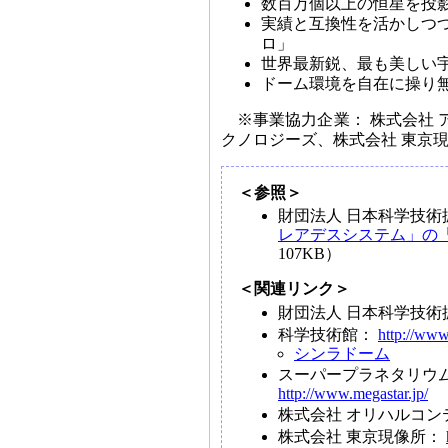
数百万個以上の恒星を投
実績と互換性を活かしつ
ロ」
世界最新鋭、最も美しい
ドーム環境を自在に操り
※事業協力企業： 株式会社 
クノロジーズ、株式会社 東京現
＜参照＞
財団法人 日本科学技術
レアデスシステム」の
107KB）
＜関連リンク＞
財団法人 日本科学技
科学技術館：
http://www.
シンラドーム
スーパープラネタリウム
http://www.megastar.jp/
株式会社 オリハルコ
株式会社 東京現像所：