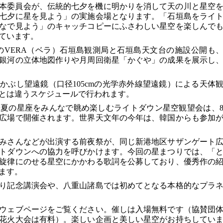
9日本委員会が、伝統的七夕を機に明かりを消して天の川と星空
七夕に星を見よう」の実施会場となります。「石垣島をライ
なで見よう」のキャッチコピーにふさわしい星空を楽しんで
ています。
所のVERA（ベラ）石垣島観測局と石垣島天文台の施設公開も
の川銀河の立体地図作りや月周回衛星「かぐや」の成果を展示し
かぶし望遠鏡（口径105cmの光学赤外線望遠鏡）による天体
とは違うスケジュールで行われます。
夏の星座をみんなで眺め楽しむライトダウン星空観望会は、
ト広場で開催されます。世界天文年の今年は、韓国からも参加
りみさんなどが出演する前夜祭が、同じ新港地区サザンゲート
イトダウンへの協力を呼びかけます。今回の星まつりでは、「
旋律にのせる星空にかかわる歌詞を公募しており、優秀作の
ます。
り記念講演会や、八重山諸島では初めてとなる本格的なプラ
ウェブページをご覧ください。催しは入場無料です（協賛団
花火大会は有料）。楽しい企画と美しい星空がお持ちしてい