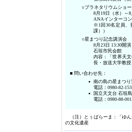
○プラネタリウムショー
8月19日（水）～8
ANAインターコ
※1回30名定員、
課））
○星まつり記念講演会
8月23日 13:30開
石垣市民会館
内容：「世界天文
長・放送大学教授
■ 問い合わせ先：
南の島の星まつり
電話：0980-82-153
国立天文台 石垣
電話：0980-88-001
（注）とぅばらーま：「ゆん
の文化遺産