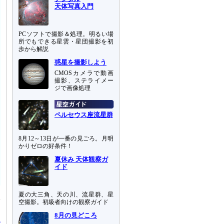
天体写真入門
PCソフトで撮影＆処理。明るい場
所でもできる星雲・星団撮影を初
歩から解説
惑星を撮影しよう
CMOSカメラで動画
撮影、ステライメー
ジで画像処理
ペルセウス座流星群
8月12～13日が一番の見ごろ。月明
かりゼロの好条件！
夏休み 天体観察ガ
イド
夏の大三角、天の川、流星群、星
形
空撮影。初級者向けの観察ガイド
8月の見どころ