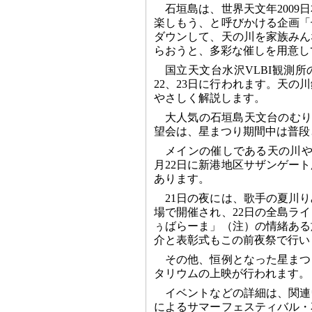
石垣島は、世界天文年200
楽しもう、と呼びかける企画「
ダウンして、天の川を家族みん
らおうと、多彩な催しを用意し
国立天文台水沢VLBI観測
22、23日に行われます。天
やさしく解説します。
大人気の石垣島天文台のむり
望会は、星まつり期間中は普段
メインの催しである天の川や
月22日に新港地区サザンゲー
あります。
21日の夜には、歌手の夏川
場で開催され、22日の全島ラ
ぅばらーま」（注）の情緒ある
介と表彰式もこの前夜祭で行い
その他、恒例となった星まつ
タリウムの上映が行われます。
イベントなどの詳細は、関連
によるサマーフェスティバル・