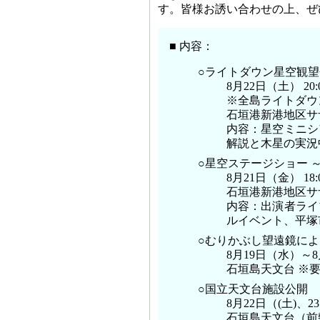
す。皆様お誘い合わせの上、ぜ
■ 内容：
○ライトダウン星空観
8月22日（土） 20
※全島ライトダウンは2
石垣港新港地区サ
内容：星空ミニシ
解説と木星の実況
○星空ステージショー 
8月21日（金） 18:
石垣港新港地区サ
内容：出演者ライ
ルイベント、平塚
○むりかぶし望遠鏡に
8月19日（水）～8月2
石垣島天文台 ※要予
○国立天文台施設公開
8月22日（(土)、23
石垣島天文台（前