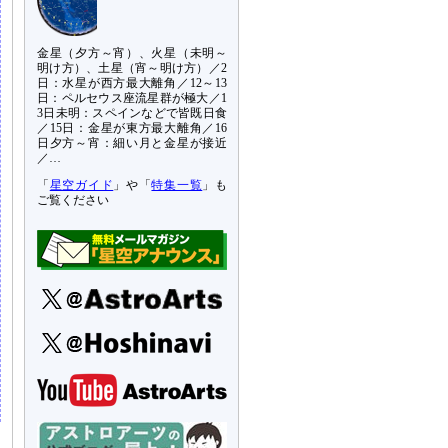
金星（夕方～宵）、火星（未明～
明け方）、土星（宵～明け方）／2
日：水星が西方最大離角／12～13
日：ペルセウス座流星群が極大／1
3日未明：スペインなどで皆既日食
／15日：金星が東方最大離角／16
日夕方～宵：細い月と金星が接近
／…
「
星空ガイド
」や「
特集一覧
」も
ご覧ください