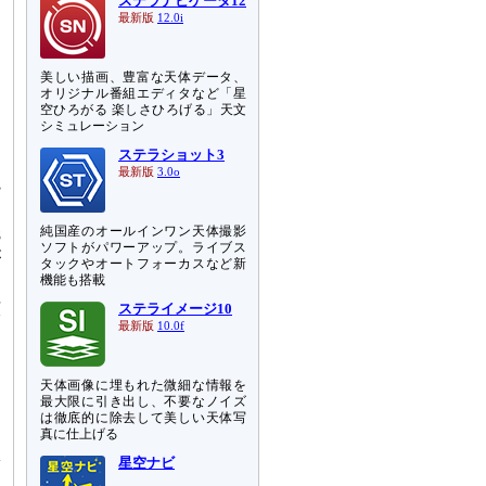
ステラナビゲータ12
を
最新版
12.0i
ト
も
美しい描画、豊富な天体データ、
オリジナル番組エディタなど「星
、
空ひろがる 楽しさひろげる」天文
シミュレーション
、
ステラショット3
最新版
3.0o
観
純国産のオールインワン天体撮影
8
ソフトがパワーアップ。ライブス
が
タックやオートフォーカスなど新
機能も搭載
広
ステライメージ10
最新版
10.0f
と
紹
天体画像に埋もれた微細な情報を
最大限に引き出し、不要なノイズ
ネ
は徹底的に除去して美しい天体写
真に仕上げる
体
星空ナビ
ま