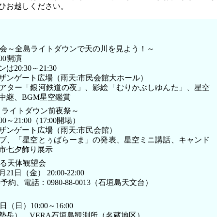
ひお越しください。
望会～全島ライトダウンで天の川を見よう！～
:00開演
0:30～21:30
ザンゲート広場（雨天:市民会館大ホール）
アター「銀河鉄道の夜」、影絵「むりかぶしゆんた」、星空
中継、BGM星空鑑賞
～ライトダウン前夜祭～
00～21:00（17:00開場）
ザンゲート広場（雨天:市民会館）
ブ、「星空とぅばらーま」の発表、星空ミニ講話、キャンド
市七夕飾り展示
よる天体観望会
1日（金） 20:00-22:00
約、電話：0980-88-0013（石垣島天文台）
日（日）10:00～16:00
勢岳）、VERA石垣島観測所（名蔵地区）