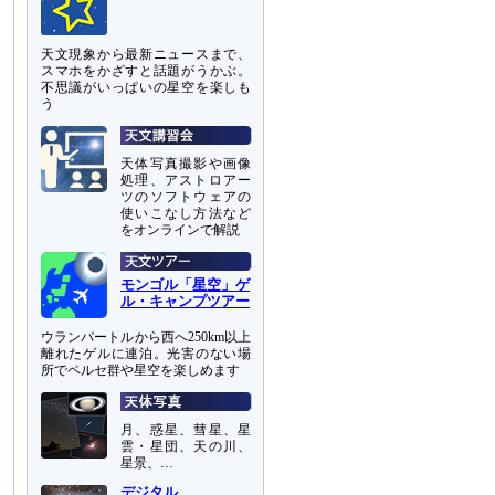
天文現象から最新ニュースまで、
スマホをかざすと話題がうかぶ。
不思議がいっぱいの星空を楽しも
う
天体写真撮影や画像
処理、アストロアー
ツのソフトウェアの
使いこなし方法など
をオンラインで解説
モンゴル「星空」ゲ
ル・キャンプツアー
ウランバートルから西へ250km以上
離れたゲルに連泊。光害のない場
所でペルセ群や星空を楽しめます
月、惑星、彗星、星
雲・星団、天の川、
星景、…
デジタル