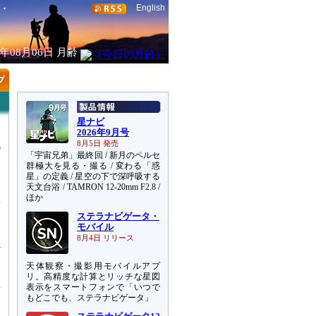
English
6年08月06日
月齢
星ナビ
2026年9月号
8月5日 発売
「宇宙兄弟」最終回 / 新月のペルセ
群極大を見る・撮る / 変わる「惑
星」の定義 / 星空の下で深呼吸する
天文台浴 / TAMRON 12-20mm F2.8 /
ト
ほか
前
ステラナビゲータ・
な
モバイル
8月4日 リリース
天体観察・撮影用モバイルアプ
リ。高精度な計算とリッチな星図
表示をスマートフォンで「いつで
南
もどこでも、ステラナビゲータ」