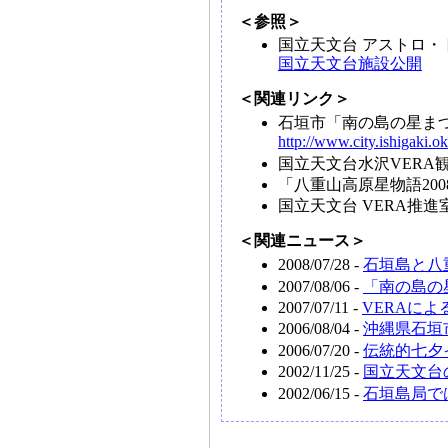
＜参照＞
国立天文台 アストロ・
国立天文台施設公開
＜関連リンク＞
石垣市「南の島の星ま
http://www.city.ishigaki.o
国立天文台水沢VERA
「八重山高原星物語20
国立天文台 VERA推進
＜関連ニュース＞
2008/07/28 -
石垣島と八
2007/08/06 -
「南の島の
2007/07/11 -
VERAに
2006/08/04 -
沖縄県石垣
2006/07/20 -
伝統的七夕
2002/11/25 -
国立天文台
2002/06/15 -
石垣島局で