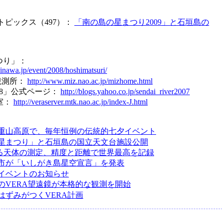
トピックス（497）：
「南の島の星まつり2009」と石垣島の
つり」：
kinawa.jp/event/2008/hoshimatsuri/
観測所：
http://www.miz.nao.ac.jp/mizhome.html
08」公式ページ：
http://blogs.yahoo.co.jp/sendai_river2007
室：
http://veraserver.mtk.nao.ac.jp/index-J.html
重山高原で、毎年恒例の伝統的七夕イベント
星まつり」と石垣島の国立天文台施設公開
よる天体の測定、精度と距離で世界最高を記録
市が「いしがき島星空宣言」を発表
イベントのお知らせ
のVERA望遠鏡が本格的な観測を開始
はずみがつくVERA計画