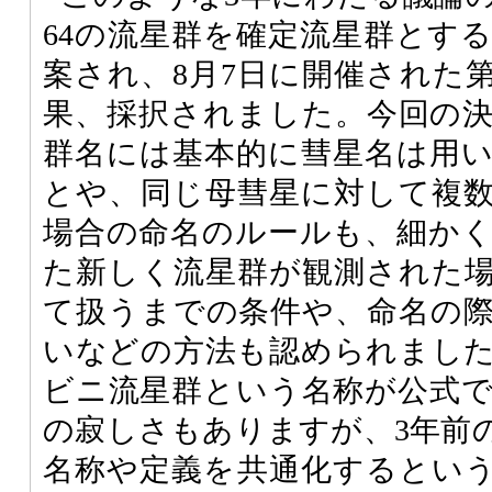
64の流星群を確定流星群とす
案され、8月7日に開催された第
果、採択されました。今回の
群名には基本的に彗星名は用
とや、同じ母彗星に対して複
場合の命名のルールも、細か
た新しく流星群が観測された
て扱うまでの条件や、命名の
いなどの方法も認められまし
ビニ流星群という名称が公式
の寂しさもありますが、3年前
名称や定義を共通化するとい