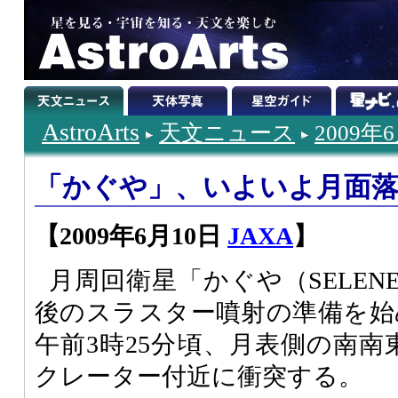
AstroArts
天文ニュース
2009年
「かぐや」、いよいよ月面
【2009年6月10日
JAXA
】
月周回衛星「かぐや（SELE
後のスラスター噴射の準備を始め
午前3時25分頃、月表側の南南東
クレーター付近に衝突する。