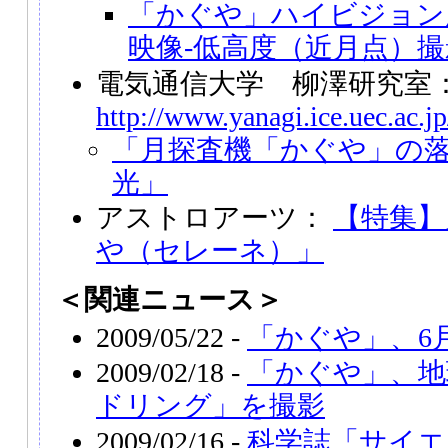
「かぐや」ハイビジョン
映像-低高度（近月点）撮
電気通信大学 柳澤研究室
http://www.yanagi.ice.uec.ac.j
「月探査機「かぐや」の
光」
アストロアーツ：
【特集】
や（セレーネ）」
＜関連ニュース＞
2009/05/22 -
「かぐや」、6
2009/02/18 -
「かぐや」、地
ドリング」を撮影
2009/02/16 -
科学誌「サイエ