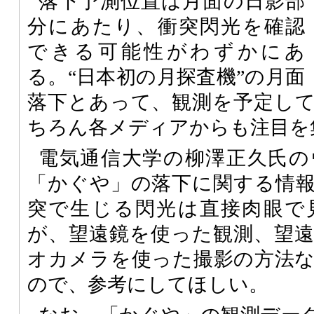
落下予測位置は月面の日影部
分にあたり、衝突閃光を確認
できる可能性がわずかにあ
る。“日本初の月探査機”の月面
落下とあって、観測を予定し
ちろん各メディアからも注目を
電気通信大学の柳澤正久氏の
「かぐや」の落下に関する情
突で生じる閃光は直接肉眼で
が、望遠鏡を使った観測、望
オカメラを使った撮影の方法
ので、参考にしてほしい。