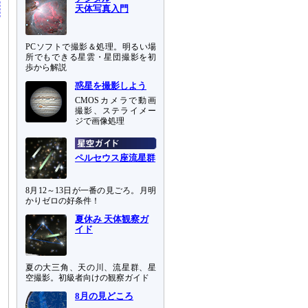
天体写真入門
PCソフトで撮影＆処理。明るい場
所でもできる星雲・星団撮影を初
歩から解説
惑星を撮影しよう
CMOSカメラで動画
撮影、ステライメー
ジで画像処理
ペルセウス座流星群
8月12～13日が一番の見ごろ。月明
かりゼロの好条件！
夏休み 天体観察ガ
イド
夏の大三角、天の川、流星群、星
空撮影。初級者向けの観察ガイド
8月の見どころ