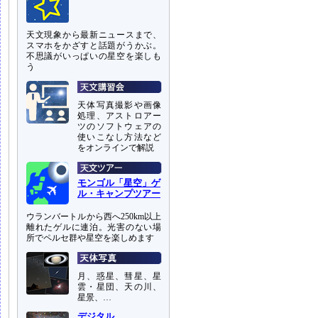
天文現象から最新ニュースまで、
スマホをかざすと話題がうかぶ。
不思議がいっぱいの星空を楽しも
う
天体写真撮影や画像
処理、アストロアー
ツのソフトウェアの
使いこなし方法など
をオンラインで解説
モンゴル「星空」ゲ
ル・キャンプツアー
ウランバートルから西へ250km以上
離れたゲルに連泊。光害のない場
所でペルセ群や星空を楽しめます
月、惑星、彗星、星
雲・星団、天の川、
星景、…
デジタル