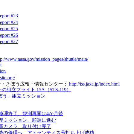
eport #23
eport #24
eport #25
eport #26
eport #27
tp://www.nasa.gov/mission_pages/shuttle/main/
t
ion
site.org/
ョン・きぼう広報・情報センター：
http://iss.jaxa.jp/index.html
組立フライト 15A（STS-119）
きぼう」組立ミッション
修理終了、観測再開は4か月後
理ミッション、順調に進む
新カメラ、取り付け完了
後の修理へ アトランティス号打ち上げ成功