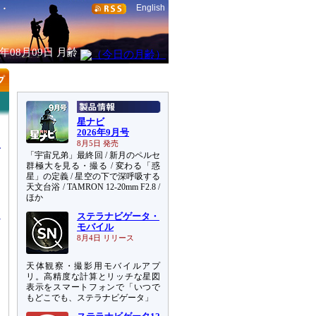
English
6年08月09日
月齢
星ナビ
2026年9月号
8月5日 発売
「宇宙兄弟」最終回 / 新月のペルセ
群極大を見る・撮る / 変わる「惑
星」の定義 / 星空の下で深呼吸する
天文台浴 / TAMRON 12-20mm F2.8 /
ー
ほか
ステラナビゲータ・
モバイル
8月4日 リリース
天体観察・撮影用モバイルアプ
リ。高精度な計算とリッチな星図
表示をスマートフォンで「いつで
もどこでも、ステラナビゲータ」