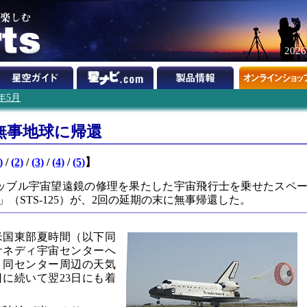
202
9年5月
無事地球に帰還
)
/
(2)
/
(3)
/
(4)
/
(5)
】
ハッブル宇宙望遠鏡の修理を果たした宇宙飛行士を乗せたスペ
（STS-125）が、2回の延期の末に無事帰還した。
米国東部夏時間（以下同
ケネディ宇宙センターへ
、同センター周辺の天気
日に続いて翌23日にも着