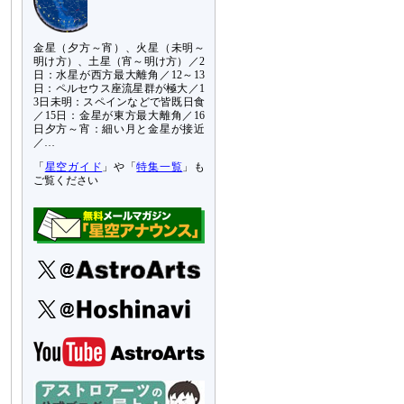
金星（夕方～宵）、火星（未明～
明け方）、土星（宵～明け方）／2
日：水星が西方最大離角／12～13
日：ペルセウス座流星群が極大／1
3日未明：スペインなどで皆既日食
／15日：金星が東方最大離角／16
日夕方～宵：細い月と金星が接近
／…
「
星空ガイド
」や「
特集一覧
」も
ご覧ください