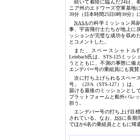
続いて着陸に臨んだ24日、
ニア州のエドワーズ空軍基地に
39分（日本時間25日0時39分
NASA
の科学ミッション局副長官
事、宇宙飛行士たちが地上に
ッションが完璧な成功を収め
とコメントした。
また、スペースシャトル打
Leinbach氏は、STS-125
うとともに、不測の事態に備
エンデバー号の乗組員にも賞賛
次に打ち上げられるスペー
号」（2J/A（STS-127））
届ける最後のミッションとし
プラットフォームと船外パレ
担う。
エンデバー号の打ち上げ目標日
されている。なお、
ISS
に長期
でほか6名の乗組員とともに帰