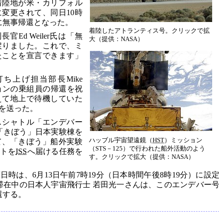
着陸地が米・カリフォル
変更されて、同日10時
）に無事帰還となった。
着陸したアトランティス号。クリックで拡
Ed Weiler氏は「無
大（提供：NASA）
戻りました。これで、ミ
たことを宣言できます」
ち上げ担当部長Mike
ミッションの乗組員の帰還を祝
えて地上で待機していた
を送った。
スシャトル「エンデバー
は、「きぼう」日本実験棟を
ハッブル宇宙望遠鏡（
HST
）ミッション
て、「きぼう」船外実験
（STS－125）で行われた船外活動のよう
ットを
ISS
へ届ける任務を
す。クリックで拡大（提供：NASA）
時は、6月13日午前7時19分（日本時間午後8時19分）に設
滞在中の日本人宇宙飛行士 若田光一さんは、このエンデバー
還する。