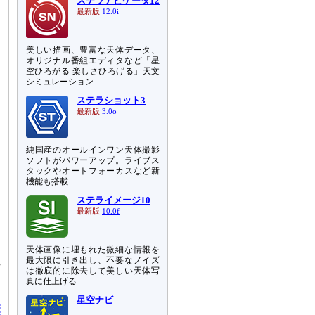
ステラナビゲータ12
最新版
12.0i
美しい描画、豊富な天体データ、
オリジナル番組エディタなど「星
空ひろがる 楽しさひろげる」天文
シミュレーション
ステラショット3
最新版
3.0o
純国産のオールインワン天体撮影
ソフトがパワーアップ。ライブス
タックやオートフォーカスなど新
機能も搭載
ステライメージ10
最新版
10.0f
天体画像に埋もれた微細な情報を
定
最大限に引き出し、不要なノイズ
号
は徹底的に除去して美しい天体写
真に仕上げる
星空ナビ