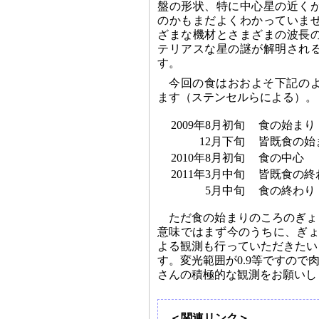
盤の形状、特に中心星の近く
のかもまだよくわかっていま
ざまな機材とさまざまの波長
テリアスな星の謎が解明され
す。
今回の食はおおよそ下記の
ます（ステンセルらによる）。
2009年8月初旬
食の始まり
12月下旬
皆既食の始
2010年8月初旬
食の中心
2011年3月中旬
皆既食の終
5月中旬
食の終わり
ただ食の始まりのころのぎょ
意味ではまず今のうちに、ぎょ
よる観測も行っていただきたい
す。変光範囲が0.9等ですの
さんの積極的な観測をお願いし
＜関連リンク＞