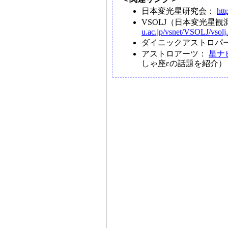
日本変光星研究会：
htt
VSOLJ（日本変光星
u.ac.jp/vsnet/VSOLJ/vsolj
ダイニックアストロパ
アストロアーツ：
星ナビ
しゃ座εの話題を紹介）