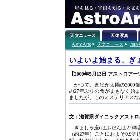
AstroArts
天文ニュース
200
いよいよ始まる、ぎ
【2009年5月13日 アストロアー
かつて、直径が太陽の300
の27年ぶりの食がまもなく始
ましたが、このミステリアスな
文：滋賀県ダイニックアストロ
ぎょしゃ座εはふだんは2.9等
（約27年）ごとにおよそ0.9等