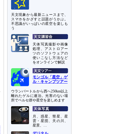
天文現象から最新ニュースまで、
スマホをかざすと話題がうかぶ。
不思議がいっぱいの星空を楽しも
う
天体写真撮影や画像
処理、アストロアー
ツのソフトウェアの
使いこなし方法など
をオンラインで解説
モンゴル「星空」ゲ
ル・キャンプツアー
の
ウランバートルから西へ250km以上
離れたゲルに連泊。光害のない場
に
所でペルセ群や星空を楽しめます
ま
皆
月、惑星、彗星、星
雲・星団、天の川、
星景、…
デジタル