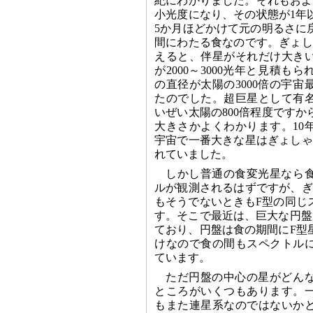
紀にわかりました。それもおよ
小光度になり、その状態が1年
5か月ほどかけて元の明るさに
間にわたる食なのです。ぎょし
えると、伴星がそれだけ大き
が2000～3000光年と見積も
の直径が太陽の3000倍の宇
たのでした。超巨星として有
いぜい太陽の800倍程度です
大きさかよくわかります。10
宇宙で一番大きな星はぎょしゃ
れていました。
しかし普通の食変光星なら
ルが観測されるはずですが、ぎ
もそうでないときもF型の同じ
す。そこで最近は、巨大な円盤
ており、円盤は食の期間にF型
けなので食の間もスペクトル
ています。
ただ円盤の中心の星がどん
ところがいくつもあります。
もまた連星系なのではないか