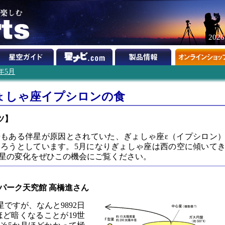
202
9年5月
ょしゃ座イプシロンの食
ツ】
0倍もある伴星が原因とされていた、ぎょしゃ座ε（イプシロン
まろうとしています。5月になりぎょしゃ座は西の空に傾いて
星の変化をぜひこの機会にご覧ください。
パーク天究館 高橋進さん
星ですが、なんと9892日
ほど暗くなることが19世