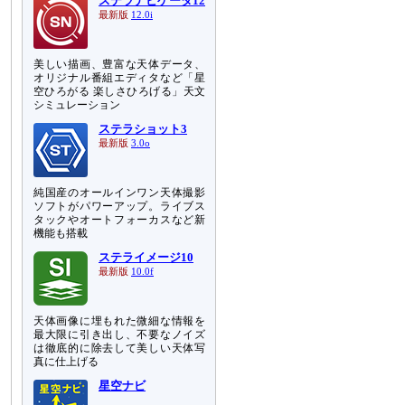
ステラナビゲータ12
最新版
12.0i
美しい描画、豊富な天体データ、
オリジナル番組エディタなど「星
空ひろがる 楽しさひろげる」天文
シミュレーション
ステラショット3
最新版
3.0o
純国産のオールインワン天体撮影
ソフトがパワーアップ。ライブス
タックやオートフォーカスなど新
機能も搭載
ステライメージ10
最新版
10.0f
天体画像に埋もれた微細な情報を
最大限に引き出し、不要なノイズ
は徹底的に除去して美しい天体写
真に仕上げる
星空ナビ