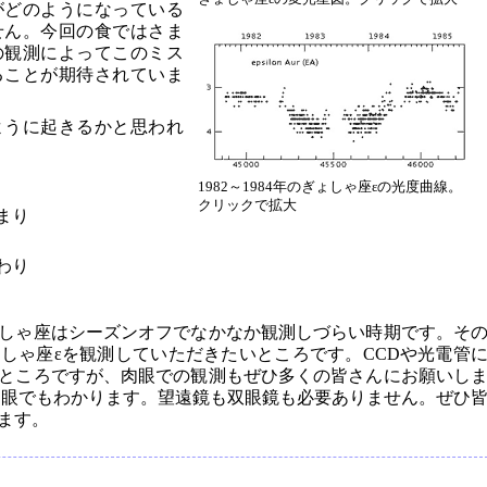
がどのようになっている
せん。今回の食ではさま
の観測によってこのミス
ることが期待されていま
ように起きるかと思われ
1982～1984年のぎょしゃ座εの光度曲線。
クリックで拡大
まり
わり
しゃ座はシーズンオフでなかなか観測しづらい時期です。そ
しゃ座εを観測していただきたいところです。CCDや光電管
ところですが、肉眼での観測もぜひ多くの皆さんにお願いし
で肉眼でもわかります。望遠鏡も双眼鏡も必要ありません。ぜひ
ます。