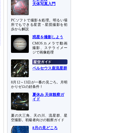
天体写真入門
PCソフトで撮影＆処理。明るい場
所でもできる星雲・星団撮影を初
歩から解説
惑星を撮影しよう
CMOSカメラで動画
撮影、ステライメー
ジで画像処理
ペルセウス座流星群
8月12～13日が一番の見ごろ。月明
かりゼロの好条件！
夏休み 天体観察ガ
イド
夏の大三角、天の川、流星群、星
空撮影。初級者向けの観察ガイド
8月の見どころ