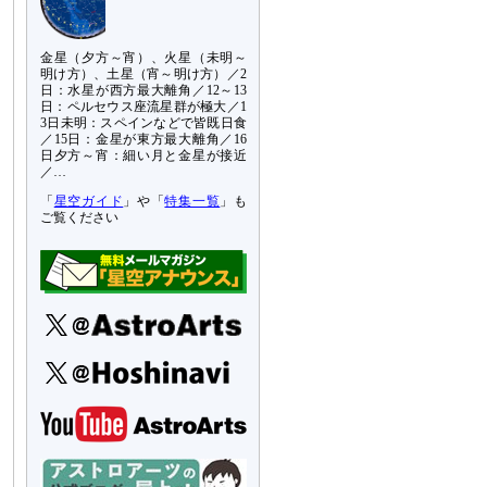
金星（夕方～宵）、火星（未明～
明け方）、土星（宵～明け方）／2
日：水星が西方最大離角／12～13
日：ペルセウス座流星群が極大／1
3日未明：スペインなどで皆既日食
／15日：金星が東方最大離角／16
日夕方～宵：細い月と金星が接近
／…
「
星空ガイド
」や「
特集一覧
」も
ご覧ください