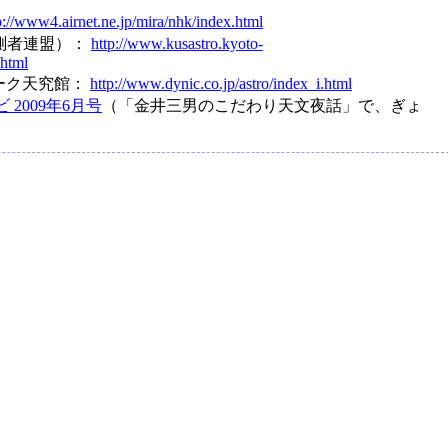
p://www4.airnet.ne.jp/mira/nhk/index.html
観測者連盟）：
http://www.kusastro.kyoto-
.html
ーク天究館：
http://www.dynic.co.jp/astro/index_i.html
 2009年6月号
（「金井三男のこだわり天文夜話」で、ぎょ