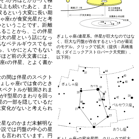
そ5か月ほどかかって極
以上も続いたあと、また
戻るという大変に長い期
ゃ座εが食変光星だと考
いということです。距離
られることから、この伴星
ぎょしゃ座ε連星系。伴星が巨大なのではな
宙最大の星という話になっ
く、巨大な円盤が存在するというのが最近
名なベテルギウスでもせ
のモデル。クリックで拡大（提供：高橋進
から、いかにとんでもない
氏（ダイニックアストロパーク天究館）、
年ほど前の天文書には、
以下同）
座εの伴星、とよく書か
食の間は伴星のスペクト
ょしゃ座εでは食のとき
スペクトルが観測されま
がF型星のまわりを回っ
星の一部を隠しているだ
に変化がないと考えられ
な星なのかまだ未解明な
一説では円盤の中心の星
とも言われています。円
ぎょしゃ座εの変光星図。クリックで拡大