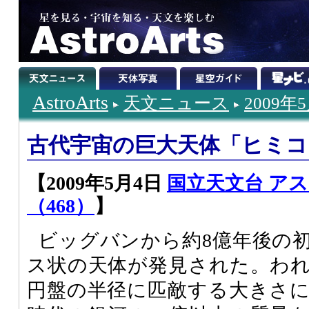
AstroArts
天文ニュース
2009年
古代宇宙の巨大天体「ヒミコ
【2009年5月4日
国立天文台 ア
（468）
】
ビッグバンから約8億年後の
ス状の天体が発見された。わ
円盤の半径に匹敵する大きさ