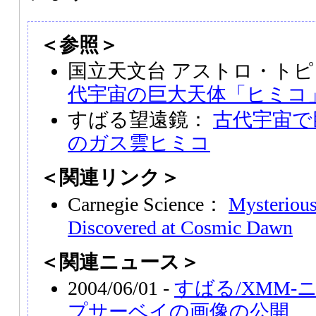
＜参照＞
国立天文台 アストロ・トピ
代宇宙の巨大天体「ヒミコ
すばる望遠鏡：
古代宇宙で
のガス雲ヒミコ
＜関連リンク＞
Carnegie Science：
Mysteriou
Discovered at Cosmic Dawn
＜関連ニュース＞
2004/06/01 -
すばる/XMM
プサーベイの画像の公開