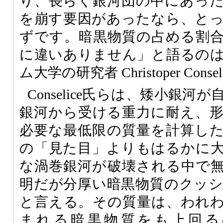
り、長らく銀河団の中にあっ
を崩す要因があったなら、と
ずです。暗黒物質の占める割
に違いありません」と語るの
ム大学の研究者 Christoper Conse
Conselice氏らは、矮小銀
銀河から受ける重力に耐え、
必要な最低限の質量を計算し
の「見た目」よりもはるかに
な渦巻銀河が破壊される中で
明だが分厚い暗黒物質のクッ
と言える。その質量は、われ
まれる暗黒物質をも上回る