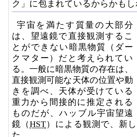
ク」に包まれているからかもし
宇宙を満たす質量の大部分
は、望遠鏡で直接観測するこ
とができない暗黒物質（ダー
クマター）だと考えられてい
る。一般に暗黒物質の存在は、
直接観測可能な天体の位置や動
きを調べ、天体が受けている
重力から間接的に推定される
ものだが、ハッブル宇宙望遠
鏡（
HST
）による観測で、新し
た。