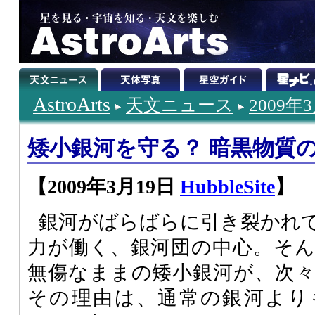
AstroArts
天文ニュース
2009年
矮小銀河を守る？ 暗黒物質
【2009年3月19日
HubbleSite
】
銀河がばらばらに引き裂かれ
力が働く、銀河団の中心。そ
無傷なままの矮小銀河が、次
その理由は、通常の銀河より