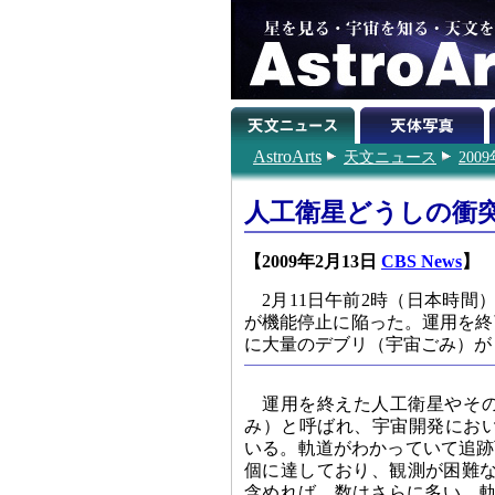
AstroArts
天文ニュース
200
人工衛星どうしの衝
【2009年2月13日
CBS News
】
2月11日午前2時（日本時
が機能停止に陥った。運用を終
に大量のデブリ（宇宙ごみ）が
運用を終えた人工衛星やそ
み）と呼ばれ、宇宙開発にお
いる。軌道がわかっていて追跡
個に達しており、観測が困難な
含めれば、数はさらに多い。軌