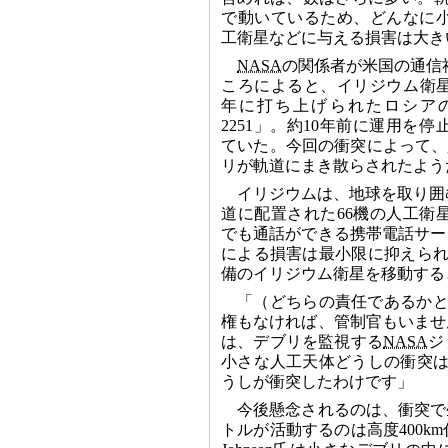
で動いているため、どんなに
工衛星などに与える損害は大き
NASA
の関係者が米国の通信
ころによると、イリジウム衛星
年に打ち上げられたロシア
2251」。約10年前に運用を
ていた。今回の衝突によって、
リが軌道にまき散らされたよう
イリジウムは、地球を取り囲む
道に配置された66機の人工衛
でも通話ができる携帯電話サー
による損害は最小限に抑えられ
備のイリジウム衛星を移動する
「（どちらの責任であるかと
権もなければ、管制官もいませ
は、デブリを監視する
NASA
ジ
小さな人工天体どうしの衝突は
うしが衝突したわけです」
今後懸念されるのは、衝突で
トルが活動するのは高度400