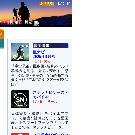
English
6年08月08日
月齢
星ナビ
2026年9月号
8月5日 発売
「宇宙兄弟」最終回 / 新月のペルセ
群極大を見る・撮る / 変わる「惑
星」の定義 / 星空の下で深呼吸する
天文台浴 / TAMRON 12-20mm F2.8 /
機
ほか
上
ステラナビゲータ・
モバイル
8月4日 リリース
天体観察・撮影用モバイルアプ
リ。高精度な計算とリッチな星図
表示をスマートフォンで「いつで
もどこでも、ステラナビゲータ」