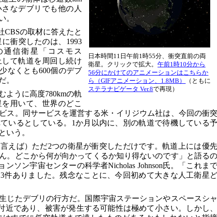
小さなデブリでも他の人
い。
社CBSの取材に答えたと
に衝突したのは、1993
の通信衛星「コスモス
日本時間11日午前1時55分、衝突直前の両
停止して軌道を周回し続け
衛星。クリックで拡大。
午前1時10分から
少なくとも600個のデブ
56分にかけてのアニメーションはこちらか
だ。
ら（GIFアニメーション、1.8MB）
（ともに
ステラナビゲータ Ver.8
で再現）
ように高度780kmの軌
星を用いて、世界のどこ
ビス。同サービスを運営する米・イリジウム社は、今回の衝
ているとしている。1か月以内に、別の軌道で待機している
という。
言えば）ただ2つの衛星が衝突しただけです。軌道上には優
ん。どこから何が向かってくるか知り得ないのです」と語る
ョンソン宇宙センターの科学者Nicholas Johnson氏。「これま
3件ありました。残念なことに、今回初めて大きな人工衛星
生じたデブリの行方だ。国際宇宙ステーションやスペースシ
km付近であり、被害が発生する可能性は極めて小さい。しかし