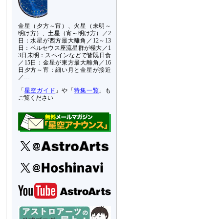
金星（夕方～宵）、火星（未明～
明け方）、土星（宵～明け方）／2
日：水星が西方最大離角／12～13
日：ペルセウス座流星群が極大／1
3日未明：スペインなどで皆既日食
／15日：金星が東方最大離角／16
日夕方～宵：細い月と金星が接近
／…
「
星空ガイド
」や「
特集一覧
」も
ご覧ください