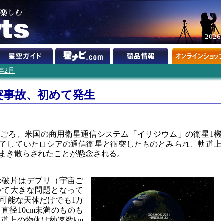
202
9年2月
突事故、初めて発生
間）ごろ、米国の商用衛星通信システム「イリジウム」の衛星1
了していたロシアの通信衛星と衝突したものとみられ、軌道
まき散らされたことが懸念される。
の破片はデブリ（宇宙ご
いて大きな問題となって
可能な天体だけでも1万
直径10cm未満のものも
道上の物体は秒速数km