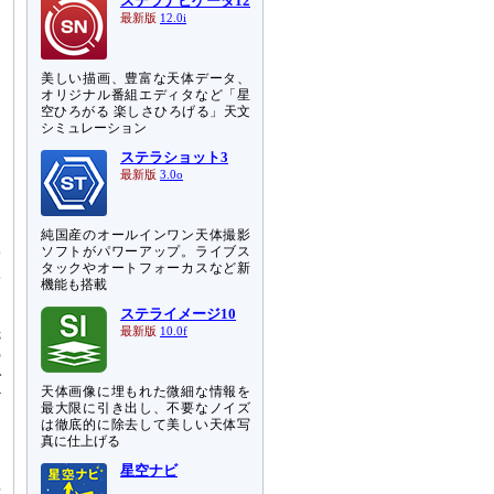
ステラナビゲータ12
最新版
12.0i
美しい描画、豊富な天体データ、
オリジナル番組エディタなど「星
空ひろがる 楽しさひろげる」天文
シミュレーション
ステラショット3
最新版
3.0o
純国産のオールインワン天体撮影
ソフトがパワーアップ。ライブス
突
タックやオートフォーカスなど新
予
機能も搭載
ステライメージ10
先
最新版
10.0f
の
で
天体画像に埋もれた微細な情報を
ど
最大限に引き出し、不要なノイズ
は徹底的に除去して美しい天体写
真に仕上げる
ャ
星空ナビ
、