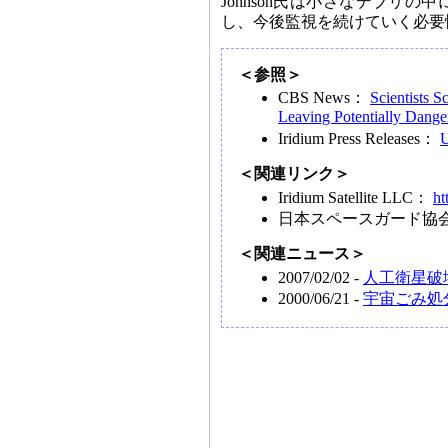
Johnson氏は小さなデブリ
し、今後監視を続けていく必要
＜参照＞
CBS News：
Scientists S
Leaving Potentially Dange
Iridium Press Releases：
U
＜関連リンク＞
Iridium Satellite LLC：
ht
日本スペースガード協
＜関連ニュース＞
2007/02/02 -
人工衛星破
2000/06/21 -
宇宙ごみ処