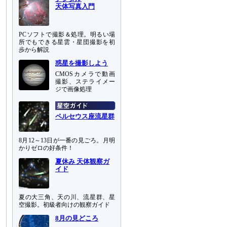
天体写真入門
PCソフトで撮影＆処理。明るい場
所でもできる星雲・星団撮影を初
歩から解説
惑星を撮影しよう
CMOSカメラで動画
撮影、ステライメー
ジで画像処理
ペルセウス座流星群
8月12～13日が一番の見ごろ。月明
かりゼロの好条件！
夏休み 天体観察ガ
イド
夏の大三角、天の川、流星群、星
空撮影。初級者向けの観察ガイド
8月の見どころ