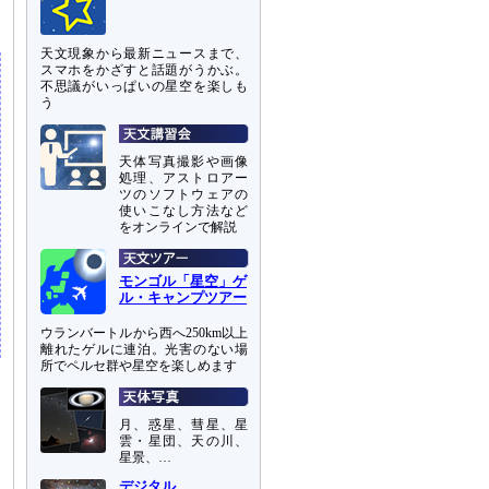
摘
天文現象から最新ニュースまで、
スマホをかざすと話題がうかぶ。
不思議がいっぱいの星空を楽しも
う
天体写真撮影や画像
処理、アストロアー
ツのソフトウェアの
使いこなし方法など
をオンラインで解説
モンゴル「星空」ゲ
ル・キャンプツアー
ウランバートルから西へ250km以上
離れたゲルに連泊。光害のない場
所でペルセ群や星空を楽しめます
月、惑星、彗星、星
雲・星団、天の川、
星景、…
デジタル