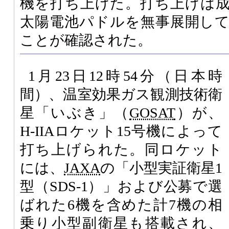
機を打ち上げた。打ち上げは
太陽電池パドルを無事展開し
ことが確認された。
1月23日12時54分（日本時
間）、温室効果ガス観測技術衛
星「いぶき」（
GOSAT
）が、
H-IIAロケット15号機によって
打ち上げられた。同ロケット
には、
JAXA
の「小型実証衛星1
型（SDS-1）」および公募で選
ばれた6機を含めた計7機の相
乗り小型副衛星も搭載され、