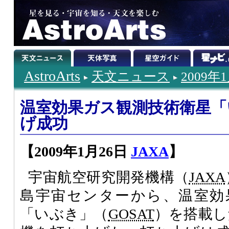
AstroArts
天文ニュース
2009年
温室効果ガス観測技術衛星「
げ成功
【2009年1月26日
JAXA
】
宇宙航空研究開発機構（
JAXA
島宇宙センターから、温室効
「いぶき」（
GOSAT
）を搭載した