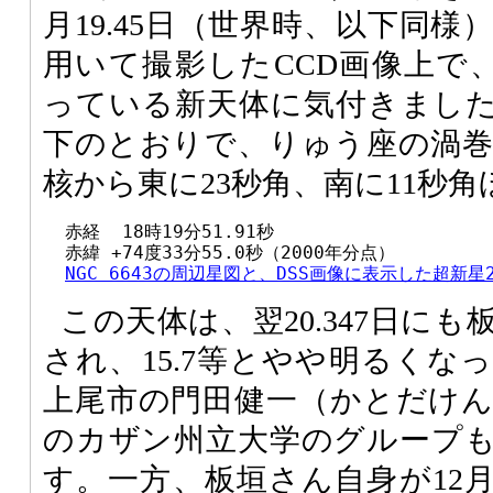
月19.45日（世界時、以下同様
用いて撮影したCCD画像上で、
っている新天体に気付きまし
下のとおりで、りゅう座の渦巻銀河
核から東に23秒角、南に11秒
  赤経  18時19分51.91秒

  赤緯 +74度33分55.0秒（2000年分点）

NGC 6643の周辺星図と、DSS画像に表示した超新星2
この天体は、翌20.347日に
され、15.7等とやや明るくな
上尾市の門田健一（かとだけ
のカザン州立大学のグループ
す。一方、板垣さん自身が12月