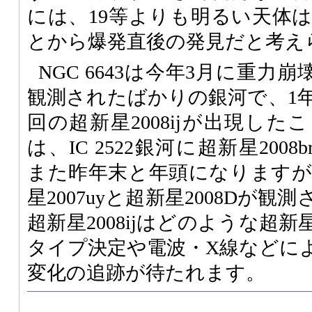
には、19等よりも明るい天体
とから爆発直後の発見だと考え
NGC 6643は今年3月に重力崩
観測されたばかりの銀河で、1
回の超新星2008ijが出現し
は、IC 2522銀河に超新星2008
また昨年末と年頭になりますがNG
星2007uyと超新星2008Dが
超新星2008ijはどのような超
タイプ決定や電波・X線などに
変化の追跡が待たれます。