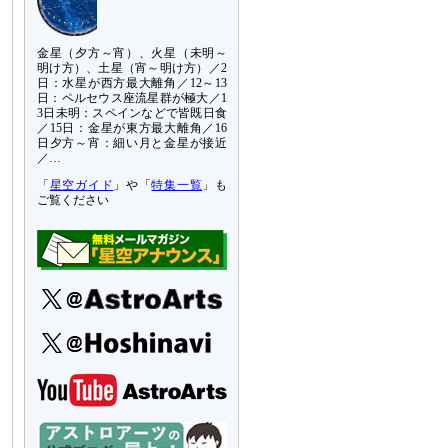
金星（夕方～宵）、火星（未明～
明け方）、土星（宵～明け方）／2
日：水星が西方最大離角／12～13
日：ペルセウス座流星群が極大／1
3日未明：スペインなどで皆既日食
／15日：金星が東方最大離角／16
日夕方～宵：細い月と金星が接近
／…
「
星空ガイド
」や「
特集一覧
」も
ご覧ください