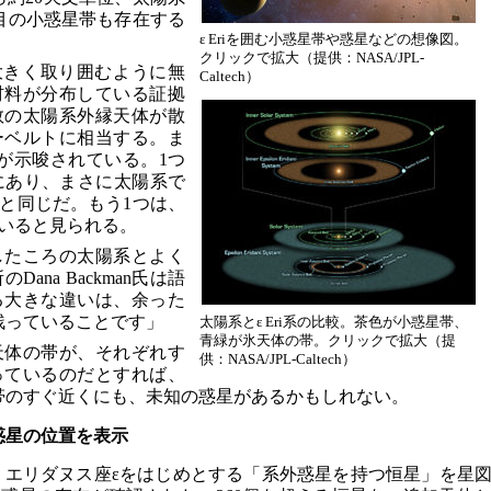
目の小惑星帯も存在する
ε Eriを囲む小惑星帯や惑星などの想像図。
クリックで拡大（提供：NASA/JPL-
を大きく取り囲むように無
Caltech）
材料が分布している証拠
数の太陽系外縁天体が散
ーベルトに相当する。ま
が示唆されている。1つ
位置にあり、まさに太陽系で
と同じだ。もう1つは、
いると見られる。
したころの太陽系とよく
ana Backman氏は語
る大きな違いは、余った
残っていることです」
太陽系とε Eri系の比較。茶色が小惑星帯、
青緑が氷天体の帯。クリックで拡大（提
天体の帯が、それぞれす
供：NASA/JPL-Caltech）
っているのだとすれば、
帯のすぐ近くにも、未知の惑星があるかもしれない。
外惑星の位置を表示
、エリダヌス座εをはじめとする「系外惑星を持つ恒星」を星