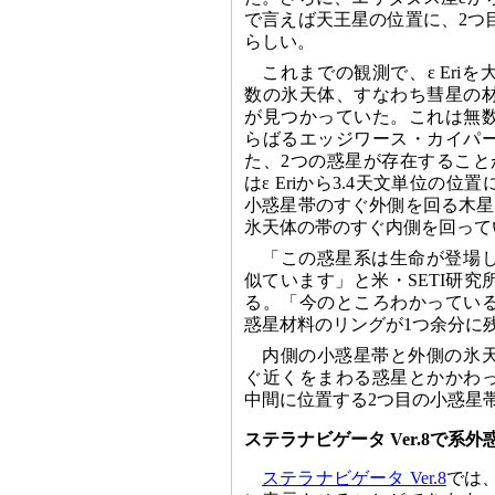
で言えば天王星の位置に、2つ
らしい。
これまでの観測で、ε Eri
数の氷天体、すなわち彗星の
が見つかっていた。これは無
らばるエッジワース・カイパ
た、2つの惑星が存在すること
はε Eriから3.4天文単位の
小惑星帯のすぐ外側を回る木星
氷天体の帯のすぐ内側を回って
「この惑星系は生命が登場
似ています」と米・SETI研究所のD
る。「今のところわかってい
惑星材料のリングが1つ余分に
内側の小惑星帯と外側の氷
ぐ近くをまわる惑星とかかわ
中間に位置する2つ目の小惑星
ステラナビゲータ Ver.8で系
ステラナビゲータ Ver.8
では