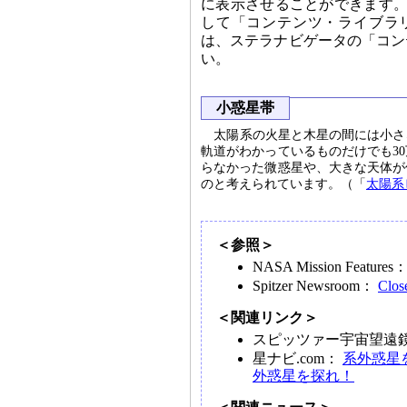
に表示させることができます。
して「コンテンツ・ライブラリ
は、ステラナビゲータの「コン
い。
小惑星帯
太陽系の火星と木星の間には小さ
軌道がわかっているものだけでも3
らなかった微惑星や、大きな天体が
のと考えられています。（「
太陽系
＜参照＞
NASA Mission Features
Spitzer Newsroom：
Clos
＜関連リンク＞
スピッツァー宇宙望遠
星ナビ.com：
系外惑星
外惑星を探れ！