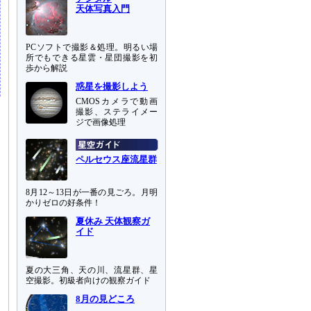
天体写真入門
PCソフトで撮影＆処理。明るい場
所でもできる星雲・星団撮影を初
歩から解説
惑星を撮影しよう
CMOSカメラで動画
撮影、ステライメー
ジで画像処理
ペルセウス座流星群
8月12～13日が一番の見ごろ。月明
かりゼロの好条件！
夏休み 天体観察ガ
イド
夏の大三角、天の川、流星群、星
空撮影。初級者向けの観察ガイド
8月の見どころ