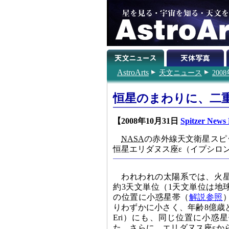
AstroArts
天文ニュース
200
恒星のまわりに、二
【2008年10月31日
Spitzer News
NASA
の赤外線天文衛星スピ
恒星エリダヌス座ε（イプシロ
われわれの太陽系では、火
約3天文単位（1天文単位は地
の位置に小惑星帯（
解説参照
りわずかに小さく、年齢8億歳
Eri）にも、同じ位置に小惑
た。さらに、エリダヌス座εか