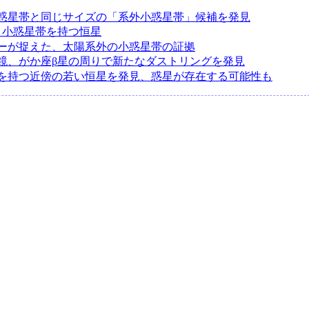
惑星帯と同じサイズの「系外小惑星帯」候補を発見
と小惑星帯を持つ恒星
ーが捉えた、太陽系外の小惑星帯の証拠
鏡、がか座β星の周りで新たなダストリングを発見
を持つ近傍の若い恒星を発見、惑星が存在する可能性も