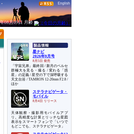
English
6年08月09日
月齢
星ナビ
2026年9月号
8月5日 発売
「宇宙兄弟」最終回 / 新月のペルセ
群極大を見る・撮る / 変わる「惑
星」の定義 / 星空の下で深呼吸する
天文台浴 / TAMRON 12-20mm F2.8 /
い
ほか
ステラナビゲータ・
モバイル
8月4日 リリース
天体観察・撮影用モバイルアプ
リ。高精度な計算とリッチな星図
表示をスマートフォンで「いつで
もどこでも、ステラナビゲータ」