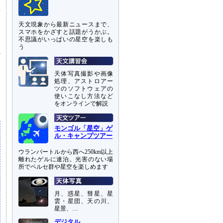
と
方
さ
天文現象から最新ニュースまで、
スマホをかざすと話題がうかぶ。
不思議がいっぱいの星空を楽しも
う
は
天体写真撮影や画像
処理、アストロアー
な
ツのソフトウェアの
も
使いこなし方法など
をオンラインで解説
モンゴル「星空」ゲ
ル・キャンプツアー
ウランバートルから西へ250km以上
離れたゲルに連泊。光害のない場
所でペルセ群や星空を楽しめます
月、惑星、彗星、星
雲・星団、天の川、
星景、…
デジタル