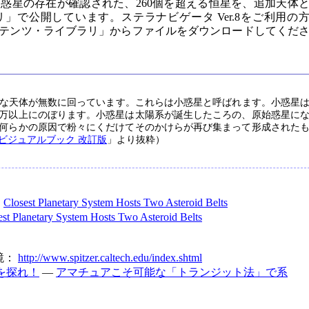
惑星の存在が確認された、260個を超える恒星を、追加天体
」で公開しています。ステラナビゲータ Ver.8をご利用の
テンツ・ライブラリ」からファイルをダウンロードしてくだ
な天体が無数に回っています。これらは小惑星と呼ばれます。小惑星
0万以上にのぼります。小惑星は太陽系が誕生したころの、原始惑星に
何らかの原因で粉々にくだけてそのかけらが再び集まって形成された
ビジュアルブック 改訂版
」より抜粋）
：
Closest Planetary System Hosts Two Asteroid Belts
est Planetary System Hosts Two Asteroid Belts
鏡：
http://www.spitzer.caltech.edu/index.shtml
を探れ！
―
アマチュアこそ可能な「トランジット法」で系