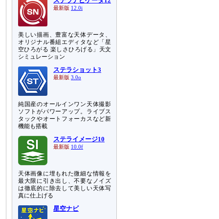
ステラナビゲータ12
最新版
12.0i
美しい描画、豊富な天体データ、
オリジナル番組エディタなど「星
空ひろがる 楽しさひろげる」天文
シミュレーション
ステラショット3
最新版
3.0o
純国産のオールインワン天体撮影
ソフトがパワーアップ。ライブス
タックやオートフォーカスなど新
機能も搭載
ステライメージ10
最新版
10.0f
天体画像に埋もれた微細な情報を
最大限に引き出し、不要なノイズ
は徹底的に除去して美しい天体写
真に仕上げる
星空ナビ
図