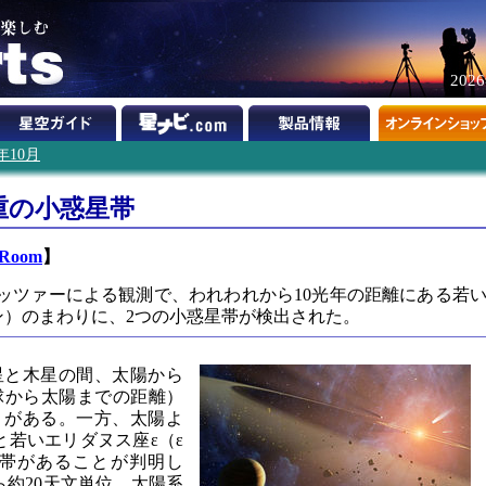
202
8年10月
重の小惑星帯
 Room
】
ッツァーによる観測で、われわれから10光年の距離にある若
ン）のまわりに、2つの小惑星帯が検出された。
星と木星の間、太陽から
球から太陽までの距離）
）がある。一方、太陽よ
と若いエリダヌス座ε（ε
星帯があることが判明し
ら約20天文単位、太陽系