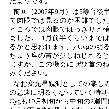
たようです。
前回（2007年9月）は5等台
で肉眼では見るのが困難でし
ところでは肉眼ではっきりと
ました。11月前半くらいまで
るかと思われます。χ Cygの
ちょう座の首が少しねじれる
ますが、この機会にぜひ首の
みください。
なお変光星観測としての楽し
の急速に明るくなっていく時期
Cygも10月初旬から中旬の2週